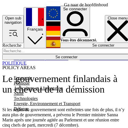
Ga naar de hoofdinhoud
Se connecter
Open sub
Close menu
English
navigation
Français
Deutsch
Vous êtes déconnecté.
Recherche
Se connecter
Español
Lumières éteintes
Se connecter
Rapporteur
Politique
Économie
Newsletters
Evénements
Em
POLITIQUE
POLICY AREAS
Le gouvernement finlandais à
Economie
Politique
un cheveu de la démission
Agriculture et Alimentation
Santé
Technologies
Energie, Environnement et Transport
Défense
Si les règles du gouvernement sont enfreintes une fois de plus, il n’y
aura plus de gouvernement, a prévenu le Premier ministre Sanna
Marin après une journée agitée au Parlement et une réunion entre
cinq chefs de parti, mercredi (7 décembre).