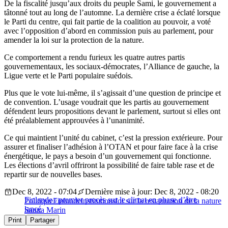
De la fiscalité jusqu’aux droits du peuple Sami, le gouvernement a
tâtonné tout au long de l’automne. La dernière crise a éclaté lorsque
le Parti du centre, qui fait partie de la coalition au pouvoir, a voté
avec l’opposition d’abord en commission puis au parlement, pour
amender la loi sur la protection de la nature.
Ce comportement a rendu furieux les quatre autres partis
gouvernementaux, les sociaux-démocrates, l’Alliance de gauche, la
Ligue verte et le Parti populaire suédois.
Plus que le vote lui-même, il s’agissait d’une question de principe et
de convention. L’usage voudrait que les partis au gouvernement
défendent leurs propositions devant le parlement, surtout si elles ont
été préalablement approuvées à l’unanimité.
Ce qui maintient l’unité du cabinet, c’est la pression extérieure. Pour
assurer et finaliser l’adhésion à l’OTAN et pour faire face à la crise
énergétique, le pays a besoin d’un gouvernement qui fonctionne.
Les élections d’avril offriront la possibilité de faire table rase et de
repartir sur de nouvelles bases.
Dec 8, 2022 - 07:04
Dernière mise à jour: Dec 8, 2022 - 08:20
Finlande : premier procès sur le climat en phase d’être
Politique
Finlande
institutions
loi sur la restauration de la nature
lancé
Sanna Marin
Print
Partager