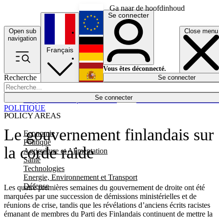
Ga naar de hoofdinhoud
Se connecter
Open sub
Close menu
English
navigation
Français
Deutsch
Vous êtes déconnecté.
Recherche
Se connecter
Español
Lumières éteintes
Se connecter
Rapporteur
Politique
Économie
Newsletters
Evénements
Em
POLITIQUE
POLICY AREAS
Le gouvernement finlandais sur
Economie
Politique
la corde raide
Agriculture et Alimentation
Santé
Technologies
Energie, Environnement et Transport
Défense
Les quatre premières semaines du gouvernement de droite ont été
marquées par une succession de démissions ministérielles et de
réunions de crise, tandis que les révélations d’anciens écrits racistes
émanant de membres du Parti des Finlandais continuent de mettre la