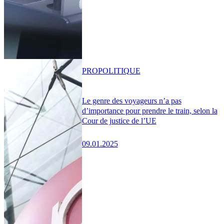
PRO
POLITIQUE
Le genre des voyageurs n’a pas
d’importance pour prendre le train, selon la
Cour de justice de l’UE
09.01.2025