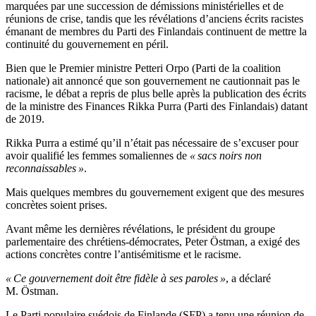
marquées par une succession de démissions ministérielles et de
réunions de crise, tandis que les révélations d’anciens écrits racistes
émanant de membres du Parti des Finlandais continuent de mettre la
continuité du gouvernement en péril.
Bien que le Premier ministre Petteri Orpo (Parti de la coalition
nationale) ait annoncé que son gouvernement ne cautionnait pas le
racisme, le débat a repris de plus belle après la publication des écrits
de la ministre des Finances Rikka Purra (Parti des Finlandais) datant
de 2019.
Rikka Purra a estimé qu’il n’était pas nécessaire de s’excuser pour
avoir qualifié les femmes somaliennes de
« sacs noirs non
reconnaissables »
.
Mais quelques membres du gouvernement exigent que des mesures
concrètes soient prises.
Avant même les dernières révélations, le président du groupe
parlementaire des chrétiens-démocrates, Peter Östman, a exigé des
actions concrètes contre l’antisémitisme et le racisme.
« Ce gouvernement doit être fidèle à ses paroles »
, a déclaré
M. Östman.
Le Parti populaire suédois de Finlande (SFP) a tenu une réunion de