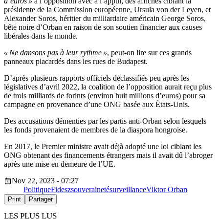
d’euros »
à l’opposition avec à l’appui, des affiches ciblant la
présidente de la Commission européenne, Ursula von der Leyen, et
Alexander Soros, héritier du milliardaire américain George Soros,
bête noire d’Orban en raison de son soutien financier aux causes
libérales dans le monde.
« Ne dansons pas à leur rythme »
, peut-on lire sur ces grands
panneaux placardés dans les rues de Budapest.
D’après plusieurs rapports officiels déclassifiés peu après les
législatives d’avril 2022, la coalition de l’opposition aurait reçu plus
de trois milliards de forints (environ huit millions d’euros) pour sa
campagne en provenance d’une ONG basée aux États-Unis.
Des accusations démenties par les partis anti-Orban selon lesquels
les fonds provenaient de membres de la diaspora hongroise.
En 2017, le Premier ministre avait déjà adopté une loi ciblant les
ONG obtenant des financements étrangers mais il avait dû l’abroger
après une mise en demeure de l’UE.
Nov 22, 2023 - 07:27
Politique
Fidesz
souveraineté
surveillance
Viktor Orban
Print
Partager
LES PLUS LUS