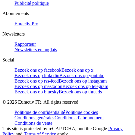
Publicité politique
Abonnements
Euractiv Pro
Newsletters
Rapporteur
Newsletters en anglais
Social
Bezoek ons op facebook
Bezoek ons op x
Bezoek ons op linkedin
Bezoek ons op youtube
Bezoek ons op rss-feed
Bezoek ons op instagram
Bezoek ons op mastodon
Bezoek ons op telegram
Bezoek ons op bluesky
Bezoek ons op threads
©
2026
Euractiv FR. All rights reserved.
Politique de confidentialité
Politique cookies
Conditions générales
Conditions d’abonnement
Conditions de vente
This site is protected by reCAPTCHA, and the Google
Privacy
Policy
and
Terms of Service
apply.