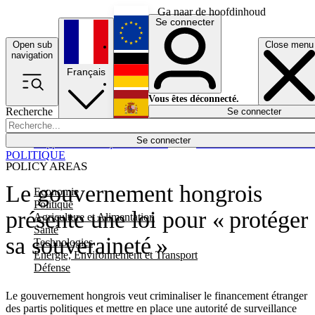
Ga naar de hoofdinhoud
Se connecter
Open sub
Close menu
English
navigation
Français
Deutsch
Vous êtes déconnecté.
Recherche
Se connecter
Español
Lumières éteintes
Se connecter
Rapporteur
Politique
Économie
Newsletters
Evénements
Em
POLITIQUE
POLICY AREAS
Le gouvernement hongrois
Economie
Politique
présente une loi pour « protéger
Agriculture et Alimentation
Santé
sa souveraineté »
Technologies
Energie, Environnement et Transport
Défense
Le gouvernement hongrois veut criminaliser le financement étranger
des partis politiques et mettre en place une autorité de surveillance