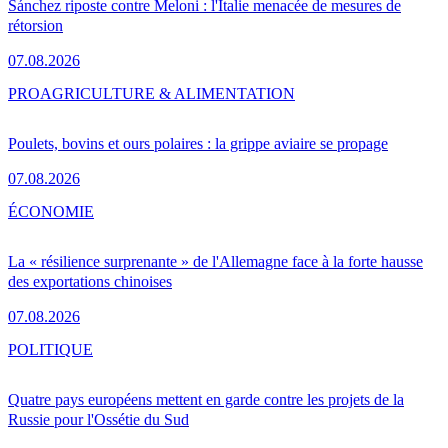
Sánchez riposte contre Meloni : l'Italie menacée de mesures de
rétorsion
07.08.2026
PRO
AGRICULTURE & ALIMENTATION
Poulets, bovins et ours polaires : la grippe aviaire se propage
07.08.2026
ÉCONOMIE
La « résilience surprenante » de l'Allemagne face à la forte hausse
des exportations chinoises
07.08.2026
POLITIQUE
Quatre pays européens mettent en garde contre les projets de la
Russie pour l'Ossétie du Sud