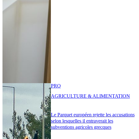
PRO
AGRICULTURE & ALIMENTATION
Le Parquet européen rejette les accusations
selon lesquelles il entraverait les
subventions agricoles grecques