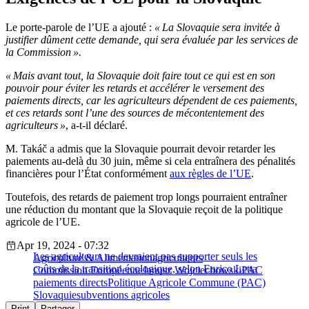
Le porte-parole de l’UE a ajouté :
« La Slovaquie sera invitée à
justifier dûment cette demande, qui sera évaluée par les services de
la Commission ».
« Mais avant tout, la Slovaquie doit faire tout ce qui est en son
pouvoir pour éviter les retards et accélérer le versement des
paiements directs, car les agriculteurs dépendent de ces paiements,
et ces retards sont l’une des sources de mécontentement des
agriculteurs »
, a-t-il déclaré.
M. Takáč a admis que la Slovaquie pourrait devoir retarder les
paiements au-delà du 30 juin, même si cela entraînera des pénalités
financières pour l’État conformément
aux règles de l’UE
.
Toutefois, des retards de paiement trop longs pourraient entraîner
une réduction du montant que la Slovaquie reçoit de la politique
agricole de l’UE.
Apr 19, 2024 - 07:32
Les agriculteurs ne devraient pas supporter seuls les
Agriculture & Alimentation
agriculteurs
coûts de la transition écologique, selon Enrico Letta
Commission Européenne
Janusz Wojciechowski
PAC
paiements directs
Politique Agricole Commune (PAC)
Slovaquie
subventions agricoles
Print
Partager