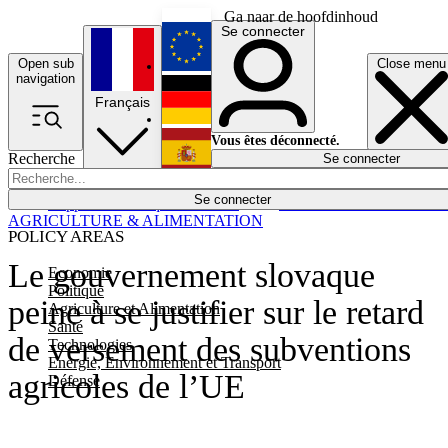
Ga naar de hoofdinhoud
Se connecter
Open sub
Close menu
English
navigation
Français
Deutsch
Vous êtes déconnecté.
Recherche
Se connecter
Español
Lumières éteintes
Se connecter
Rapporteur
Politique
Économie
Newsletters
Evénements
Em
AGRICULTURE & ALIMENTATION
POLICY AREAS
Le gouvernement slovaque
Economie
Politique
peine à se justifier sur le retard
Agriculture et Alimentation
Santé
de versement des subventions
Technologies
Energie, Environnement et Transport
agricoles de l’UE
Défense