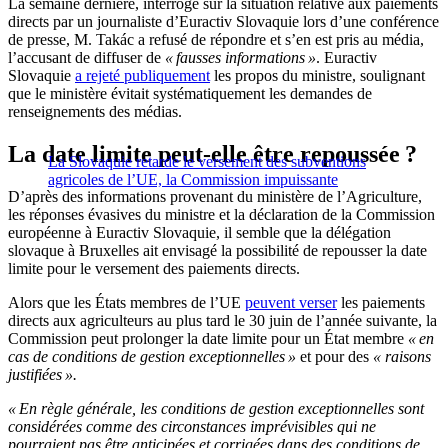
La semaine dernière, interrogé sur la situation relative aux paiements
directs par un journaliste d’Euractiv Slovaquie lors d’une conférence
de presse, M. Takác a refusé de répondre et s’en est pris au média,
l’accusant de diffuser de
« fausses informations »
. Euractiv
Slovaquie
a rejeté publiquement
les propos du ministre, soulignant
que le ministère évitait systématiquement les demandes de
renseignements des médias.
La date limite peut-elle être repoussée ?
La Slovaquie retarde le versement des subventions
agricoles de l’UE, la Commission impuissante
D’après des informations provenant du ministère de l’Agriculture,
les réponses évasives du ministre et la déclaration de la Commission
européenne à Euractiv Slovaquie, il semble que la délégation
slovaque à Bruxelles ait envisagé la possibilité de repousser la date
limite pour le versement des paiements directs.
Alors que les États membres de l’UE
peuvent verser
les paiements
directs aux agriculteurs au plus tard le 30 juin de l’année suivante, la
Commission peut prolonger la date limite pour un État membre
« en
cas de conditions de gestion exceptionnelles »
et pour des
« raisons
justifiées ».
« En règle générale, les conditions de gestion exceptionnelles sont
considérées comme des circonstances imprévisibles qui ne
pourraient pas être anticipées et corrigées dans des conditions de