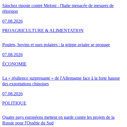
Sánchez riposte contre Meloni : l'Italie menacée de mesures de
rétorsion
07.08.2026
PRO
AGRICULTURE & ALIMENTATION
Poulets, bovins et ours polaires : la grippe aviaire se propage
07.08.2026
ÉCONOMIE
La « résilience surprenante » de l'Allemagne face à la forte hausse
des exportations chinoises
07.08.2026
POLITIQUE
Quatre pays européens mettent en garde contre les projets de la
Russie pour l'Ossétie du Sud