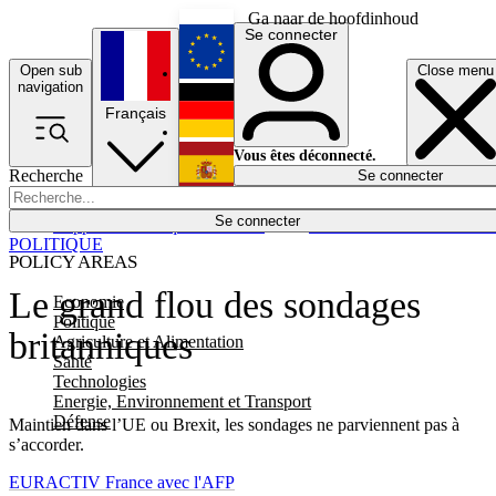
Ga naar de hoofdinhoud
Se connecter
Open sub
Close menu
English
navigation
Français
Deutsch
Vous êtes déconnecté.
Recherche
Se connecter
Español
Lumières éteintes
Se connecter
Rapporteur
Politique
Économie
Newsletters
Evénements
Em
POLITIQUE
POLICY AREAS
Le grand flou des sondages
Economie
Politique
britanniques
Agriculture et Alimentation
Santé
Technologies
Energie, Environnement et Transport
Défense
Maintien dans l’UE ou Brexit, les sondages ne parviennent pas à
s’accorder.
EURACTIV France avec l'AFP