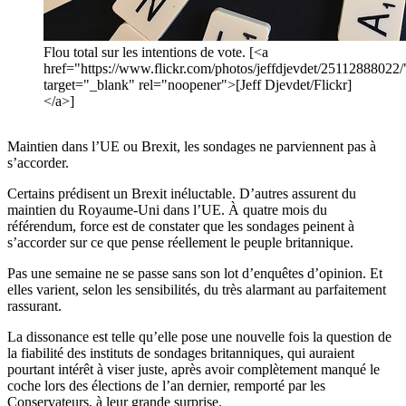
Flou total sur les intentions de vote. [<a
href="https://www.flickr.com/photos/jeffdjevdet/25112888022/
target="_blank" rel="noopener">[Jeff Djevdet/Flickr]
</a>]
Maintien dans l’UE ou Brexit, les sondages ne parviennent pas à
s’accorder.
Certains prédisent un Brexit inéluctable. D’autres assurent du
maintien du Royaume-Uni dans l’UE. À quatre mois du
référendum, force est de constater que les sondages peinent à
s’accorder sur ce que pense réellement le peuple britannique.
Pas une semaine ne se passe sans son lot d’enquêtes d’opinion. Et
elles varient, selon les sensibilités, du très alarmant au parfaitement
rassurant.
La dissonance est telle qu’elle pose une nouvelle fois la question de
la fiabilité des instituts de sondages britanniques, qui auraient
pourtant intérêt à viser juste, après avoir complètement manqué le
coche lors des élections de l’an dernier, remporté par les
Conservateurs, à leur grande surprise.