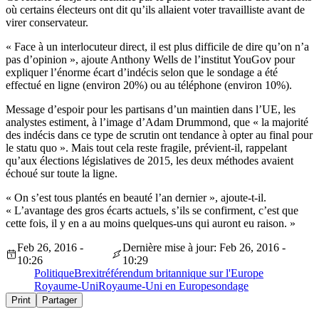
où certains électeurs ont dit qu’ils allaient voter travailliste avant de
virer conservateur.
« Face à un interlocuteur direct, il est plus difficile de dire qu’on n’a
pas d’opinion », ajoute Anthony Wells de l’institut YouGov pour
expliquer l’énorme écart d’indécis selon que le sondage a été
effectué en ligne (environ 20%) ou au téléphone (environ 10%).
Message d’espoir pour les partisans d’un maintien dans l’UE, les
analystes estiment, à l’image d’Adam Drummond, que « la majorité
des indécis dans ce type de scrutin ont tendance à opter au final pour
le statu quo ». Mais tout cela reste fragile, prévient-il, rappelant
qu’aux élections législatives de 2015, les deux méthodes avaient
échoué sur toute la ligne.
« On s’est tous plantés en beauté l’an dernier », ajoute-t-il.
« L’avantage des gros écarts actuels, s’ils se confirment, c’est que
cette fois, il y en a au moins quelques-uns qui auront eu raison. »
Feb 26, 2016 -
Dernière mise à jour: Feb 26, 2016 -
10:26
10:29
Politique
Brexit
référendum britannique sur l'Europe
Royaume-Uni
Royaume-Uni en Europe
sondage
Print
Partager