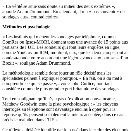
« La vérité se situe sans doute au milieu des deux extrêmes »,
abonde Adam Drummond. En attendant, il n’a « pas souvenir » de
sondages aussi contradictoires.
Méthodes et psychologie
« Les instituts qui mènent les sondages par téléphone, comme
ComRes ou Ipsos-MORI, donnent tous une avance de 15 points aux
partisans de l’UE. Les sondeurs qui font leurs enquêtes en ligne,
comme YouGov ou ICM, montrent, eux, que les deux camps sont au
coude-à-coude voire accordent une légère avance aux partisans d’un
Brexit », souligne Adam Drummond.
La méthodologie semble donc jouer un rôle décisif mais les
spécialistes peinent à expliquer pourquoi. « En fait, on a du mal à
comprendre ce qui se passe », avoue John Curtice, pourtant
considéré comme le plus grand expert britannique des sondages.
Tout en soulignant qu’il n’y a pas d’explication convaincante,
Matthew Goodwin tente la piste psychologique : « les citoyens
interrogés au téléphone sont davantage enclins à opter pour la
réponse qu’ils pensent socialement la mieux acceptée, dans ce cas
précis le maintien dans l’UE ».
Ce réflexe a déjà été identifié par le passé dans le cadre des élections