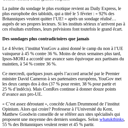
La palme du sondage le plus exotique revient au Daily Express, le
plus europhobe des tabloïds, qui a titré le 5 février : « 92% des
Britanniques veulent quitter l’UE! » après un sondage réalisé…
auprès de ses propres lecteurs. Si les instituts sérieux n’arrivent pas à
ces résultats extrêmes, leurs prévisions font toutefois le grand écart.
Des sondages plus contradictoires que jamais
Le 4 février, l’institut YouGov a ainsi donné le camp du non à l’UE
vainqueur à 45 % contre 36 %. Moins de deux semaines plus tard,
Ipsos-MORI a accordé une avance sans équivoque aux partisans du
maintien, à 54 % contre 36 %.
Ce mercredi, quelques jours après l’accord arraché par le Premier
ministre David Cameron à ses partenaires européens, YouGov met
les deux camps dos à dos (37 % pour rester, 38 % pour partir et
25 % d’indécis). Mais ComRes continue à donner douze points
d’avance aux pro-UE.
« C’est assez déroutant », concède Adam Drummond de l’institut
Opinium. Alors qui croire? Professeur à l’Université du Kent,
Matthew Goodwin conseille de se référer aux sites spécialisés qui
proposent une moyenne des derniers sondages. Selon
whatukthinks
,
55 % des Britanniques veulent rester et 45 % partir.