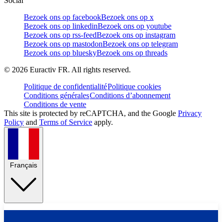
Social
Bezoek ons op facebook
Bezoek ons op x
Bezoek ons op linkedin
Bezoek ons op youtube
Bezoek ons op rss-feed
Bezoek ons op instagram
Bezoek ons op mastodon
Bezoek ons op telegram
Bezoek ons op bluesky
Bezoek ons op threads
©
2026
Euractiv FR. All rights reserved.
Politique de confidentialité
Politique cookies
Conditions générales
Conditions d’abonnement
Conditions de vente
This site is protected by reCAPTCHA, and the Google
Privacy
Policy
and
Terms of Service
apply.
Français