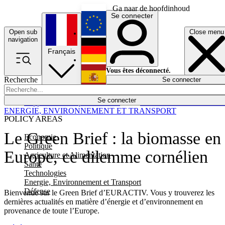
Ga naar de hoofdinhoud
Se connecter
Open sub
Close menu
English
navigation
Français
Deutsch
Vous êtes déconnecté.
Recherche
Se connecter
Español
Lumières éteintes
Se connecter
Rapporteur
Politique
Économie
Newsletters
Evénements
Em
ENERGIE, ENVIRONNEMENT ET TRANSPORT
POLICY AREAS
Le Green Brief : la biomasse en
Economie
Politique
Europe, ce dilemme cornélien
Agriculture et Alimentation
Santé
Technologies
Energie, Environnement et Transport
Défense
Bienvenue sur le Green Brief d’
EURACTIV
. Vous y trouverez les
dernières actualités en matière d’énergie et d’environnement en
provenance de toute l’Europe.