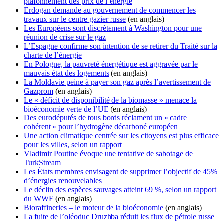
plafonnement des prix de l’énergie
Erdogan demande au gouvernement de commencer les
travaux sur le centre gazier russe
(en anglais)
Les Européens sont discrètement à Washington pour une
réunion de crise sur le gaz
L’Espagne confirme son intention de se retirer du Traité sur la
charte de l’énergie
En Pologne, la pauvreté énergétique est aggravée par le
mauvais état des logements
(en anglais)
La Moldavie peine à payer son gaz après l’avertissement de
Gazprom
(en anglais)
Le « déficit de disponibilité de la biomasse » menace la
bioéconomie verte de l’UE
(en anglais)
Des eurodéputés de tous bords réclament un « cadre
cohérent » pour l’hydrogène décarboné européen
Une action climatique centrée sur les citoyens est plus efficace
pour les villes, selon un rapport
Vladimir Poutine évoque une tentative de sabotage de
TurkStream
Les États membres envisagent de supprimer l’objectif de 45%
d’énergies renouvelables
Le déclin des espèces sauvages atteint 69 %, selon un rapport
du WWF
(en anglais)
Bioraffineries – le moteur de la bioéconomie
(en anglais)
La fuite de l’oléoduc Druzhba réduit les flux de pétrole russe