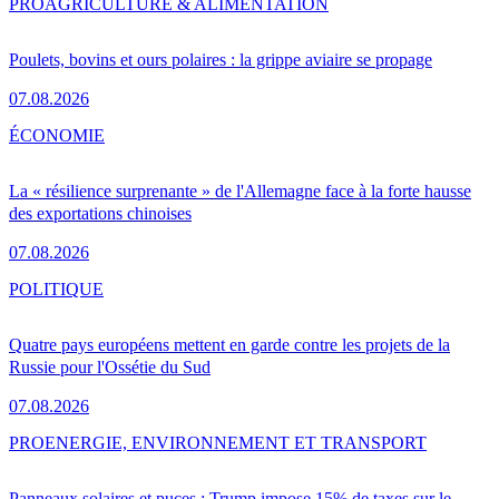
PRO
AGRICULTURE & ALIMENTATION
Poulets, bovins et ours polaires : la grippe aviaire se propage
07.08.2026
ÉCONOMIE
La « résilience surprenante » de l'Allemagne face à la forte hausse
des exportations chinoises
07.08.2026
POLITIQUE
Quatre pays européens mettent en garde contre les projets de la
Russie pour l'Ossétie du Sud
07.08.2026
PRO
ENERGIE, ENVIRONNEMENT ET TRANSPORT
Panneaux solaires et puces : Trump impose 15% de taxes sur le