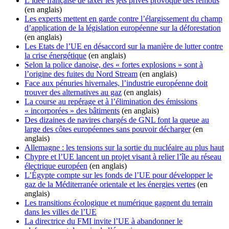
L’idée française de taxer les jets privés provoque des remous
(en anglais)
Les experts mettent en garde contre l’élargissement du champ
d’application de la législation européenne sur la déforestation
(en anglais)
Les Etats de l’UE en désaccord sur la manière de lutter contre
la crise énergétique
(en anglais)
Selon la police danoise, des « fortes explosions » sont à
l’origine des fuites du Nord Stream
(en anglais)
Face aux pénuries hivernales, l’industrie européenne doit
trouver des alternatives au gaz
(en anglais)
La course au repérage et à l’élimination des émissions
« incorporées » des bâtiments
(en anglais)
Des dizaines de navires chargés de GNL font la queue au
large des côtes européennes sans pouvoir décharger
(en
anglais)
Allemagne : les tensions sur la sortie du nucléaire au plus haut
Chypre et l’UE lancent un projet visant à relier l’île au réseau
électrique européen
(en anglais)
L’Égypte compte sur les fonds de l’UE pour développer le
gaz de la Méditerranée orientale et les énergies vertes
(en
anglais)
Les transitions écologique et numérique gagnent du terrain
dans les villes de l’UE
La directrice du FMI invite l’UE à abandonner le