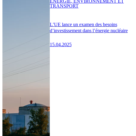
ENERGIE, ENVIRONNEMENT ET
TRANSPORT
L’UE lance un examen des besoins
d’investissement dans l’énergie nucléaire
15.04.2025