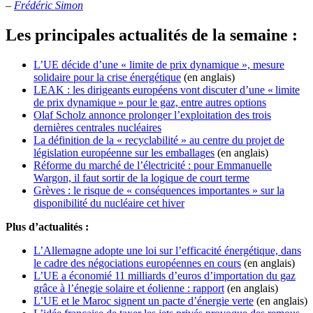
–
Frédéric Simon
Les principales actualités de la semaine :
L’UE décide d’une « limite de prix dynamique », mesure
solidaire pour la crise énergétique
(en anglais)
LEAK : les dirigeants européens vont discuter d’une « limite
de prix dynamique » pour le gaz, entre autres options
Olaf Scholz annonce prolonger l’exploitation des trois
dernières centrales nucléaires
La définition de la « recyclabilité » au centre du projet de
législation européenne sur les emballages
(en anglais)
Réforme du marché de l’électricité : pour Emmanuelle
Wargon, il faut sortir de la logique de court terme
Grèves : le risque de « conséquences importantes » sur la
disponibilité du nucléaire cet hiver
Plus d’actualités :
L’Allemagne adopte une loi sur l’efficacité énergétique, dans
le cadre des négociations européennes en cours
(en anglais)
L’UE a économié 11 milliards d’euros d’importation du gaz
grâce à l’énegie solaire et éolienne : rapport
(en anglais)
L’UE et le Maroc signent un pacte d’énergie verte
(en anglais)