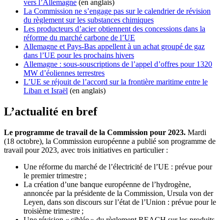
vers l’Allemagne
(en anglais)
La Commission ne s’engage pas sur le calendrier de révision
du règlement sur les substances chimiques
Les producteurs d’acier obtiennent des concessions dans la
réforme du marché carbone de l’UE
Allemagne et Pays-Bas appellent à un achat groupé de gaz
dans l’UE pour les prochains hivers
Allemagne : sous-souscriptions de l’appel d’offres pour 1320
MW d’éoliennes terrestres
L’UE se réjouit de l’accord sur la frontière maritime entre le
Liban et Israël
(en anglais)
L’actualité en bref
Le programme de travail de la Commission pour 2023.
Mardi
(18 octobre), la Commission européenne a publié son programme de
travail pour 2023, avec trois initiatives en particulier :
Une réforme du marché de l’électricité de l’UE : prévue pour
le premier trimestre ;
La création d’une banque européenne de l’hydrogène,
annoncée par la présidente de la Commission, Ursula von der
Leyen, dans son discours sur l’état de l’Union : prévue pour le
troisième trimestre ;
Une révision « ciblée » du règlement REACH sur les produits