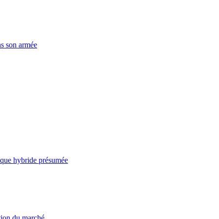
ns son armée
taque hybride présumée
ation du marché