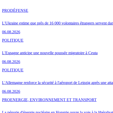
PRO
DÉFENSE
L'Ukraine estime que près de 16 000 volontaires étrangers servent da
06.08.2026
POLITIQUE
L'Espagne anticipe une nouvelle poussée migratoire à Ceuta
06.08.2026
POLITIQUE
L'Allemagne renforce la sécurité à l'aéroport de Leipzig après une at
06.08.2026
PRO
ENERGIE, ENVIRONNEMENT ET TRANSPORT
La pénurie d'énergie nucléaire en Hongrie ouvre la voie à la libéralis