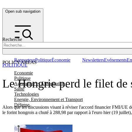
Open sub navigation
Recherche
Rapporteur
Politique
Économie
Newsletters
Evénements
Em
POLICY AREAS
POLITIQUE
Economie
Politique
Le Hongrie perd le filet de
Agriculture et Alimentation
Santé
Technologies
Energie, Environnement et Transport
Défense
Alors que les discussions visant à réviser l'accord financier FMI/UE d
le forint hongrois a chuté à 288,98 par rapport à l'euro hier (19 juil