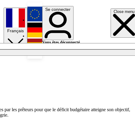
Se connecter
Close menu
English
Français
Deutsch
Vous êtes déconnecté.
Se connecter
Español
Lumières éteintes
par les prêteurs pour que le déficit budgétaire atteigne son objectif,
grie.