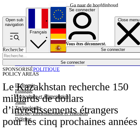
Ga naar de hoofdinhoud
Se connecter
Open sub
Close menu
English
navigation
Français
Deutsch
Vous êtes déconnecté.
Recherche
Se connecter
Español
Lumières éteintes
Se connecter
Rapporteur
Politique
Économie
Newsletters
Evénements
Em
SPONSORISÉ
POLITIQUE
POLICY AREAS
Le Kazakhstan recherche 150
Economie
Politique
milliards de dollars
Agriculture et Alimentation
Santé
d’investissements étrangers
Technologies
Energie, Environnement et Transport
pour les cinq prochaines années
Défense