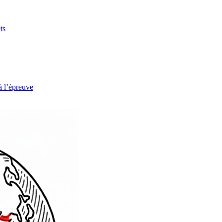
ts
à l’épreuve