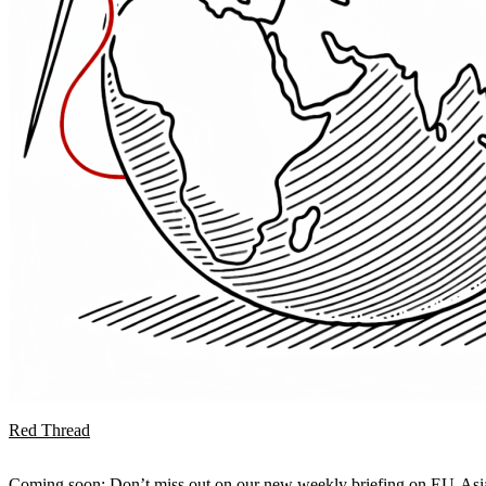
Red Thread
Coming soon: Don’t miss out on our new weekly briefing on EU-Asia 