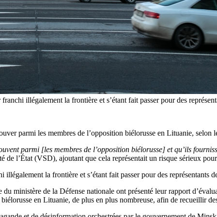
 franchi illégalement la frontière et s’étant fait passer pour des représen
trouver parmi les membres de l’opposition biélorusse en Lituanie, selon l
ouvent parmi [les membres de l’opposition biélorusse] et qu’ils fourniss
té de l’État (VSD), ajoutant que cela représentait un risque sérieux pou
i illégalement la frontière et s’étant fait passer pour des représentants d
du ministère de la Défense nationale ont présenté leur rapport d’évalua
ra biélorusse en Lituanie, de plus en plus nombreuse, afin de recueillir 
agande et de désinformation orchestrées par le gouvernement de Minsk ri