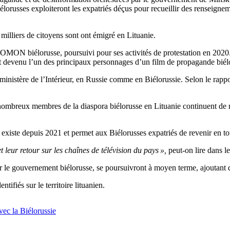
russes exploiteront les expatriés déçus pour recueillir des renseignement
 milliers de citoyens sont ont émigré en Lituanie.
MON biélorusse, poursuivi pour ses activités de protestation en 2020.
 devenu l’un des principaux personnages d’un film de propagande biélo
inistère de l’Intérieur, en Russie comme en Biélorussie. Selon le rap
nombreux membres de la diaspora biélorusse en Lituanie continuent de r
i existe depuis 2021 et permet aux Biélorusses expatriés de revenir en t
t leur retour sur les chaînes de télévision du pays »,
peut-on lire dans l
ar le gouvernement biélorusse, se poursuivront à moyen terme, ajoutant q
tifiés sur le territoire lituanien.
vec la Biélorussie