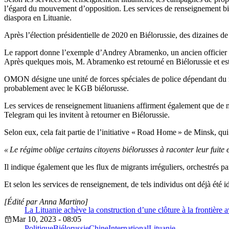
l’égard du mouvement d’opposition. Les services de renseignement biélo
diaspora en Lituanie.
Après l’élection présidentielle de 2020 en Biélorussie, des dizaines de
Le rapport donne l’exemple d’Andrey Abramenko, un ancien officier O
Après quelques mois, M. Abramenko est retourné en Biélorussie et est
OMON désigne une unité de forces spéciales de police dépendant du m
probablement avec le KGB biélorusse.
Les services de renseignement lituaniens affirment également que de 
Telegram qui les invitent à retourner en Biélorussie.
Selon eux, cela fait partie de l’initiative « Road Home » de Minsk, qu
« Le régime oblige certains citoyens biélorusses à raconter leur fuite e
Il indique également que les flux de migrants irréguliers, orchestrés p
Et selon les services de renseignement, de tels individus ont déjà été iden
[Édité par Anna Martino]
La Lituanie achève la construction d’une clôture à la frontière a
Mar 10, 2023 - 08:05
Politique
Biélorussie
Chine
International
Lituanie