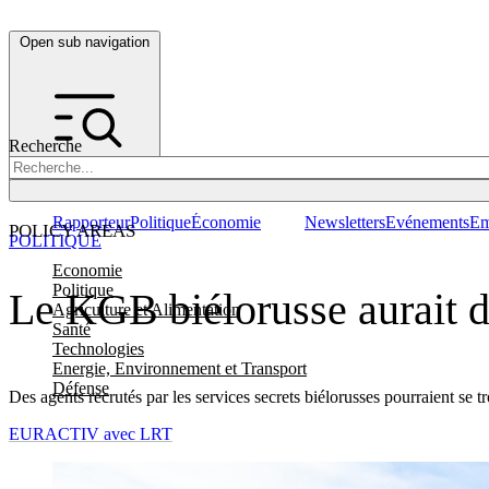
Open sub navigation
Recherche
Rapporteur
Politique
Économie
Newsletters
Evénements
Em
POLICY AREAS
POLITIQUE
Economie
Politique
Le KGB biélorusse aurait d
Agriculture et Alimentation
Santé
Technologies
Energie, Environnement et Transport
Défense
Des agents recrutés par les services secrets biélorusses pourraient se 
EURACTIV avec LRT