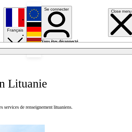
Se connecter
Close menu
English
Français
Deutsch
Vous êtes déconnecté.
Se connecter
Español
Lumières éteintes
n Lituanie
es services de renseignement lituaniens.