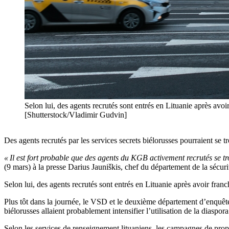
Selon lui, des agents recrutés sont entrés en Lituanie après avoir
[Shutterstock/Vladimir Gudvin]
Des agents recrutés par les services secrets biélorusses pourraient se 
« Il est fort probable que des agents du KGB activement recrutés se tr
(9 mars) à la presse Darius Jauniškis, chef du département de la sécuri
Selon lui, des agents recrutés sont entrés en Lituanie après avoir franch
Plus tôt dans la journée, le VSD et le deuxième département d’enquête 
biélorusses allaient probablement intensifier l’utilisation de la diaspo
Selon les services de renseignement lituaniens, les campagnes de prop