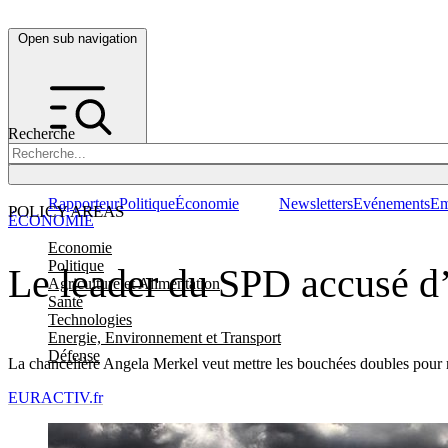
Open sub navigation
Recherche
Rapporteur
Politique
Économie
Newsletters
Evénements
Em
POLICY AREAS
ÉCONOMIE
Economie
Politique
Le leader du SPD accusé d’
Agriculture et Alimentation
Santé
Technologies
Energie, Environnement et Transport
Défense
La chancelière Angela Merkel veut mettre les bouchées doubles pour rat
EURACTIV.fr