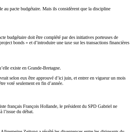
 au pacte budgétaire. Mais ils considèrent que la discipline
e budgétaire doit être complété par des initiatives porteuses de
roject bonds » et d’introduire une taxe sur les transactions financières
e qu’elle existe en Grande-Bretagne.
ait selon eux être approuvé d’ici juin, et entrer en vigueur un mois
 être voté seulement en fin d’année.
iste français François Hollande, le président du SPD Gabriel ne
 à l’issue du débat.
 Allgemeine Zeitung a révélé les divergences entre les dirigeants du