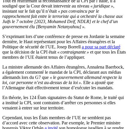
Tout en réaffirmant la reconnaissance de la CPI par l’Italie, il a
souligné que la Cour devait intervenir au niveau
« juridique »
,
insistant sur le fait qu’il n’était
« pas convaincu par le
rapprochement fait entre le terroriste qui a orchestré la chasse aux
Juifs le 7 octobre [2023, Mohamed Deif, NDLR] et le chef d’un
gouvernement élu [Benyamin Netanyahou] ».
S’exprimant lors d’une conférence de presse en Jordanie la semaine
dernière, le Haut représentant pour les Affaires étrangères et la
Politique de sécurité de l’UE, Josep Borrell
a pour sa part déclaré
que la décision de la CPI était
« contraignante »
et que tous les États
membres de l’UE étaient tenus de l’appliquer.
La ministre allemande des Affaires étrangères, Annalena Baerbock,
a également commenté le mandat de la CPI, déclarant aux médias
allemands lors du G7 que
« le gouvernement allemand respecte la
loi, car personne n’est au-dessus de la loi »
. Elle a ajouté que
l’Allemagne était effectivement tenue d’exécuter les mandats.
En théorie, les 124 États signataires du Statut de Rome, le traité qui
a institué la CPI, sont contraints d’arrêter ces personnes si elles
venaient à entrer sur leur territoire.
Cependant, tous les États membres de l’UE ne semblent pas
d’accord avec cette observation. Par exemple, le Premier ministre
hongrois Viktor Orbán
a invité
son homologue israélien à se rendre