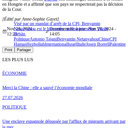
en Hongrie et a affirmé que son pays ne respecterait pas la décision
de la Cour.
[Édité par Anne-Sophie Gayet]
Visé par un mandat d’arrêt de la CPI, Benyamin
Nov 26, 2024 -
Netanyahou est le bienvenu en Hongrie selon Viktor
Dernière mise à jour: Nov 26, 2024 -
12:26
Orbán
14:05
Politique
Antonio Tajani
Benyamin Netanyahou
Chine
CPI
Hamas
Hezbollah
International
Israël
Italie
Josep Borrell
Palestine
Print
Partager
LES PLUS LUS
ÉCONOMIE
Merci la Chine : elle a sauvé l’économie mondiale
27.07.2026
POLITIQUE
Une enclave espagnole dépassée par l'afflux de migrants arrivant par
la mer