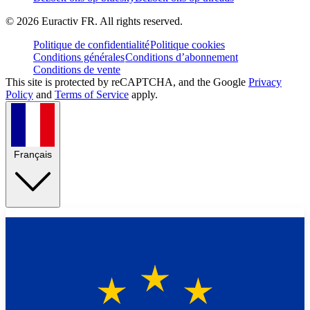
©
2026
Euractiv FR. All rights reserved.
Politique de confidentialité
Politique cookies
Conditions générales
Conditions d’abonnement
Conditions de vente
This site is protected by reCAPTCHA, and the Google
Privacy
Policy
and
Terms of Service
apply.
Français