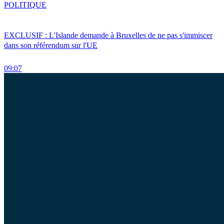
POLITIQUE
EXCLUSIF : L'Islande demande à Bruxelles de ne pas s'immiscer
dans son référendum sur l'UE
09:07