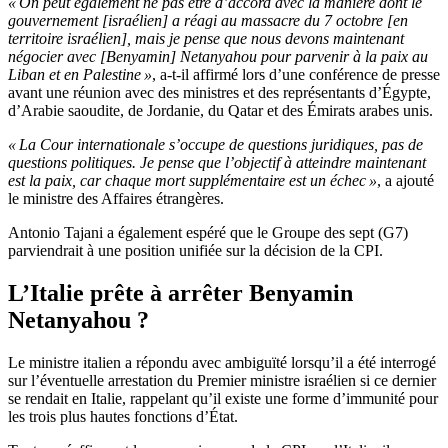
« On peut également ne pas être d’accord avec la manière dont le
gouvernement [israélien] a réagi au massacre du 7 octobre [en
territoire israélien], mais je pense que nous devons maintenant
négocier avec [Benyamin] Netanyahou pour parvenir à la paix au
Liban et en Palestine »
, a-t-il affirmé lors d’une conférence de presse
avant une réunion avec des ministres et des représentants d’Égypte,
d’Arabie saoudite, de Jordanie, du Qatar et des Émirats arabes unis.
« La Cour internationale s’occupe de questions juridiques, pas de
questions politiques. Je pense que l’objectif à atteindre maintenant
est la paix, car chaque mort supplémentaire est un échec »
, a ajouté
le ministre des Affaires étrangères.
Antonio Tajani a également espéré que le Groupe des sept (G7)
parviendrait à une position unifiée sur la décision de la CPI.
L’Italie prête à arrêter
Benyamin
Netanyahou ?
Le ministre italien a répondu avec ambiguïté lorsqu’il a été interrogé
sur l’éventuelle arrestation du Premier ministre israélien si ce dernier
se rendait en Italie, rappelant qu’il existe une forme d’immunité pour
les trois plus hautes fonctions d’État.