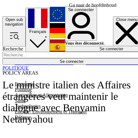
Ga naar de hoofdinhoud
Se connecter
Open sub
Close menu
English
navigation
Français
Deutsch
Vous êtes déconnecté.
Recherche
Se connecter
Español
Lumières éteintes
Se connecter
Rapporteur
Politique
Économie
Newsletters
Evénements
Em
POLITIQUE
POLICY AREAS
Le ministre italien des Affaires
Economie
Politique
étrangères veut maintenir le
Agriculture et Alimentation
Santé
dialogue avec Benyamin
Technologies
Energie, Environnement et Transport
Netanyahou
Défense