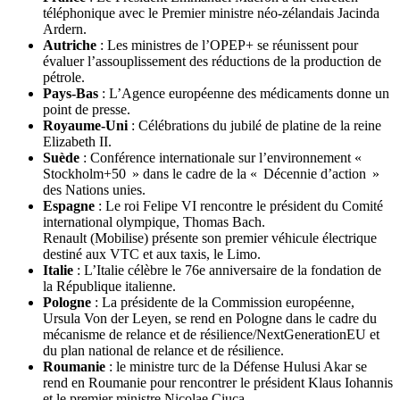
téléphonique avec le Premier ministre néo-zélandais Jacinda
Ardern.
Autriche
: Les ministres de l’OPEP+ se réunissent pour
évaluer l’assouplissement des réductions de la production de
pétrole.
Pays-Bas
: L’Agence européenne des médicaments donne un
point de presse.
Royaume-Uni
: Célébrations du jubilé de platine de la reine
Elizabeth II.
Suède
: Conférence internationale sur l’environnement «
Stockholm+50 » dans le cadre de la « Décennie d’action »
des Nations unies.
Espagne
: Le roi Felipe VI rencontre le président du Comité
international olympique, Thomas Bach.
Renault (Mobilise) présente son premier véhicule électrique
destiné aux VTC et aux taxis, le Limo.
Italie
: L’Italie célèbre le 76e anniversaire de la fondation de
la République italienne.
Pologne
: La présidente de la Commission européenne,
Ursula Von der Leyen, se rend en Pologne dans le cadre du
mécanisme de relance et de résilience/NextGenerationEU et
du plan national de relance et de résilience.
Roumanie
: le ministre turc de la Défense Hulusi Akar se
rend en Roumanie pour rencontrer le président Klaus Iohannis
et le premier ministre Nicolae Ciuca.