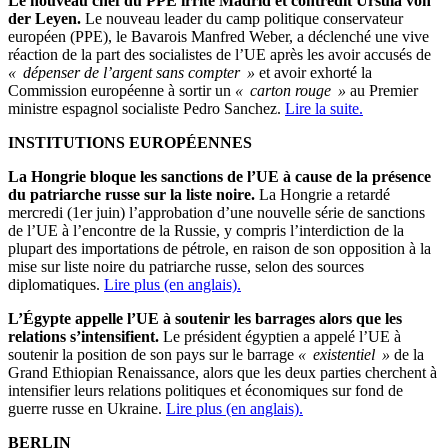
Le nouveau chef du PPE irrite Madrid et contredit Ursula von
der Leyen.
Le nouveau leader du camp politique conservateur
européen (PPE), le Bavarois Manfred Weber, a déclenché une vive
réaction de la part des socialistes de l’UE après les avoir accusés de
« dépenser de l’argent sans compter »
et avoir exhorté la
Commission européenne à sortir un
« carton rouge »
au Premier
ministre espagnol socialiste Pedro Sanchez.
Lire la suite.
INSTITUTIONS EUROPÉENNES
La Hongrie bloque les sanctions de l’UE à cause de la présence
du patriarche russe sur la liste noire.
La Hongrie a retardé
mercredi (1er juin) l’approbation d’une nouvelle série de sanctions
de l’UE à l’encontre de la Russie, y compris l’interdiction de la
plupart des importations de pétrole, en raison de son opposition à la
mise sur liste noire du patriarche russe, selon des sources
diplomatiques.
Lire plus (en anglais).
L’Égypte appelle l’UE à soutenir les barrages alors que les
relations s’intensifient.
Le président égyptien a appelé l’UE à
soutenir la position de son pays sur le barrage
« existentiel »
de la
Grand Ethiopian Renaissance, alors que les deux parties cherchent à
intensifier leurs relations politiques et économiques sur fond de
guerre russe en Ukraine.
Lire plus (en anglais).
BERLIN