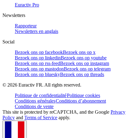
Euractiv Pro
Newsletters
Rapporteur
Newsletters en anglais
Social
Bezoek ons op facebook
Bezoek ons op x
Bezoek ons op linkedin
Bezoek ons op youtube
Bezoek ons op rss-feed
Bezoek ons op instagram
Bezoek ons op mastodon
Bezoek ons op telegram
Bezoek ons op bluesky
Bezoek ons op threads
©
2026
Euractiv FR. All rights reserved.
Politique de confidentialité
Politique cookies
Conditions générales
Conditions d’abonnement
Conditions de vente
This site is protected by reCAPTCHA, and the Google
Privacy
Policy
and
Terms of Service
apply.