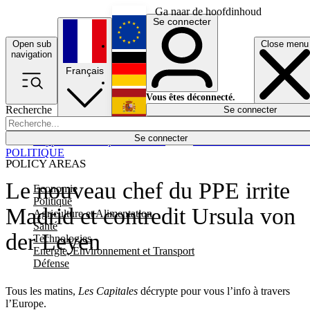
Ga naar de hoofdinhoud
Se connecter
Open sub
Close menu
English
navigation
Français
Deutsch
Vous êtes déconnecté.
Recherche
Se connecter
Español
Lumières éteintes
Se connecter
Rapporteur
Politique
Économie
Newsletters
Evénements
Em
POLITIQUE
POLICY AREAS
Le nouveau chef du PPE irrite
Economie
Politique
Madrid et contredit Ursula von
Agriculture et Alimentation
Santé
der Leyen
Technologies
Energie, Environnement et Transport
Défense
Tous les matins,
Les Capitales
décrypte pour vous l’info à travers
l’Europe.