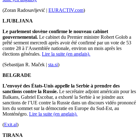
(Zoran Radosavljević |
EURACTIV.com
)
LJUBLJANA
Le parlement slovène confirme le nouveau cabinet
gouvernemental.
Le cabinet du Premier ministre Robert Golob a
prêté serment mercredi après avoir été confirmé par un vote de 53
contre 28 à l’Assemblée nationale, environ un mois après les
élections générales.
Lire la suite (en anglais).
(Sebastijan R. Maček |
sta.si
)
BELGRADE
L’envoyé des États-Unis appelle la Serbie à prendre des
sanctions contre la Russie.
Le secrétaire adjoint américain pour les
Balkans, Gabriel Escobar, a exhorté la Serbie à se joindre aux
sanctions de l’UE contre la Russie dans un discours vidéo prononcé
lors du sommet sur la démocratie en Europe du Sud-Est, au
Monténégro.
Lire la suite (en anglais).
(
Exit.al
)
TIRANA