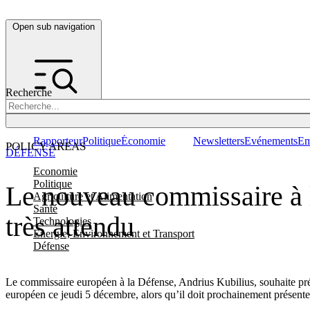
Open sub navigation
Recherche
Rapporteur
Politique
Économie
Newsletters
Evénements
Em
POLICY AREAS
DÉFENSE
Economie
Politique
Le nouveau commissaire à l
Agriculture et Alimentation
Santé
très attendu
Technologies
Energie, Environnement et Transport
Défense
Le commissaire européen à la Défense, Andrius Kubilius, souhaite prés
européen ce jeudi 5 décembre, alors qu’il doit prochainement présente