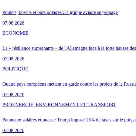
Poulets, bovins et ours polaires : la grippe aviaire se propage
07.08.2026
ÉCONOMIE
La « résilience surprenante » de l'Allemagne face à la forte hausse de
07.08.2026
POLITIQUE
Quatre pays européens mettent en garde contre les projets de la Russi
07.08.2026
PRO
ENERGIE, ENVIRONNEMENT ET TRANSPORT
Panneaux solaires et puces : Trump impose 15% de taxes sur le polysi
07.08.2026