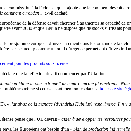
n le commissaire à la Défense, qui a ajouté que le continent devrait êt
le continent européen »
, a-t-il déclaré.
e européenne de la défense devait chercher à augmenter sa capacité de pr
guerre avant 2030 et que Berlin ne dispose que de stocks suffisants pou
sur le programme européen d’investissement dans le domaine de la dé
onsidéré par beaucoup comme un outil d’urgence permettant d’investir dan
ancement pour les produits sous licence
 a déclaré que la réflexion devait commencer par l’Ukraine.
ntualité militaire la plus extrême” deviendra encore plus extrême. Nous
tres problèmes même si ceux-ci sont mentionnés dans la
boussole stratég
PE),
« l’analyse de la menace [d’Andrius Kubilius] reste limitée. Il n’y 
 Défense pense que l’UE devrait
« aider à développer les ressources pou
ue pays, les Européens ont besoin d’un
« plan de production industrielle