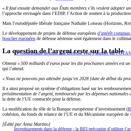
« Il faut ensuite demander aux États membres s’ils veulent adopter un
l’approche envisagée dans l’EDIP, l’Action de soutien à la production
Mais l’eurodéputée libérale française Nathalie Loiseau (Horizons, Rene
Le développement de projets de défense européens
d’intérêt commun
bouclier européen
de défense aérienne sont également dans le collima
La question de l’argent reste sur la table
Le commissaire désigné à la Défense veut s’aligner sur l’OTAN p
Obtenir
« 500 milliards d’euros pour les dix prochaines années est un s
qui l’attend.
« Nous ne pouvons pas attendre jusqu’en 2028 [date de début du pro
Il a ainsi proposé un système d’obligations basé sur les remboursemen
préalimentation de l’argent, remboursée par les dépenses nationales d
la dette de l’UE contractée pour la défense.
La modification du rôle de la Banque européenne d’investissement (
B
cohésion, du fonds de relance de l’UE et du Mécanisme européen de s
[Édité par Anna Martino]
Investissements dans la défense : la BEI préconise d’utiliser l’