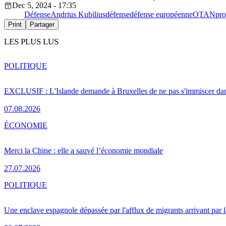
Dec 5, 2024 - 17:35
Défense
Andrius Kubilius
défense
défense européenne
OTAN
pro
Print
Partager
LES PLUS LUS
POLITIQUE
EXCLUSIF : L'Islande demande à Bruxelles de ne pas s'immiscer dan
07.08.2026
ÉCONOMIE
Merci la Chine : elle a sauvé l’économie mondiale
27.07.2026
POLITIQUE
Une enclave espagnole dépassée par l'afflux de migrants arrivant par 