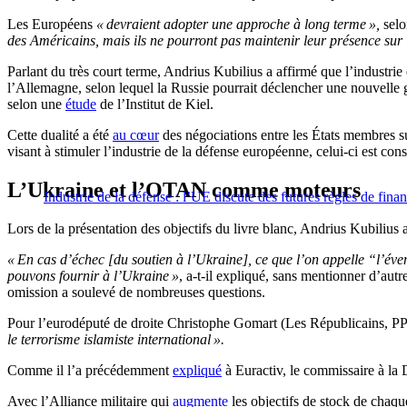
Les Européens
« devraient adopter une approche à long terme »,
selo
des Américains, mais ils ne pourront pas maintenir leur présence sur 
Parlant du très court terme, Andrius Kubilius a affirmé que l’industri
l’Allemagne, selon lequel la Russie pourrait déclencher une nouvelle 
selon une
étude
de l’Institut de Kiel.
Cette dualité a été
au cœur
des négociations entre les États membres 
visant à stimuler l’industrie de la défense européenne, celui-ci est c
L’Ukraine et l’OTAN comme moteurs
Industrie de la défense : l’UE discute des futures règles de fin
Lors de la présentation des objectifs du livre blanc, Andrius Kubilius
« En cas d’échec [du soutien à l’Ukraine], ce que l’on appelle “l’éve
pouvons fournir à l’Ukraine »
, a-t-il expliqué, sans mentionner d’au
omission a soulevé de nombreuses questions.
Pour l’eurodéputé de droite Christophe Gomart (Les Républicains, P
le terrorisme islamiste international ».
Comme il l’a précédemment
expliqué
à Euractiv, le commissaire à la
Avec l’Alliance militaire qui
augmente
les objectifs de stock de chaq