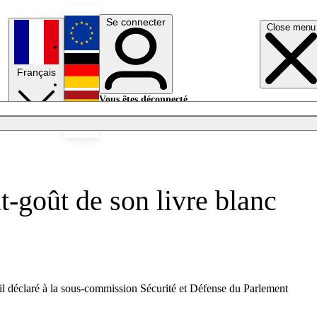
Se connecter
Close menu
English
Français
Deutsch
Vous êtes déconnecté.
Se connecter
Español
Lumières éteintes
-goût de son livre blanc
-il déclaré à la sous-commission Sécurité et Défense du Parlement