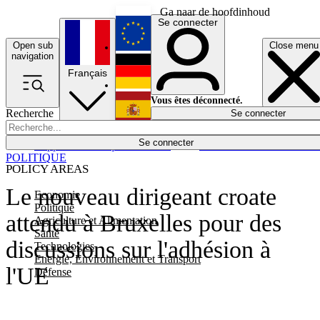
Ga naar de hoofdinhoud
Se connecter
Open sub
Close menu
English
navigation
Français
Deutsch
Vous êtes déconnecté.
Recherche
Se connecter
Español
Lumières éteintes
Se connecter
Rapporteur
Politique
Économie
Newsletters
Evénements
Em
POLITIQUE
POLICY AREAS
Le nouveau dirigeant croate
Economie
Politique
attendu à Bruxelles pour des
Agriculture et Alimentation
Santé
discussions sur l'adhésion à
Technologies
Energie, Environnement et Transport
l'UE
Défense