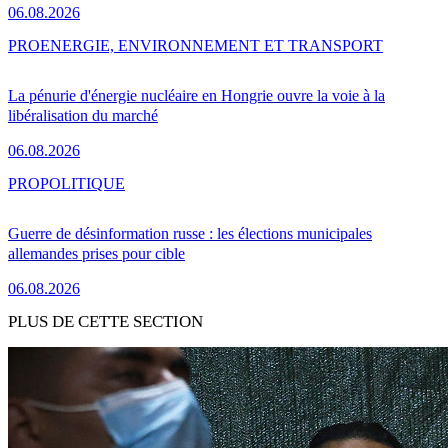
06.08.2026
PRO
ENERGIE, ENVIRONNEMENT ET TRANSPORT
La pénurie d'énergie nucléaire en Hongrie ouvre la voie à la
libéralisation du marché
06.08.2026
PRO
POLITIQUE
Guerre de désinformation russe : les élections municipales
allemandes prises pour cible
06.08.2026
PLUS DE CETTE SECTION