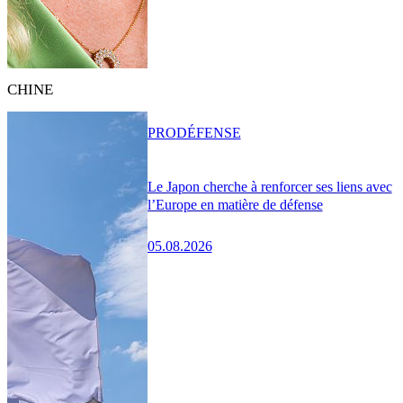
CHINE
PRO
DÉFENSE
Le Japon cherche à renforcer ses liens avec
l’Europe en matière de défense
05.08.2026