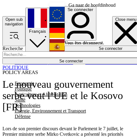
Ga naar de hoofdinhoud
Se connecter
Open sub
Close menu
English
navigation
Français
Deutsch
Vous êtes déconnecté.
Recherche
Se connecter
Español
Lumières éteintes
Se connecter
Rapporteur
Politique
Économie
Newsletters
Evénements
Em
POLITIQUE
POLICY AREAS
Le nouveau gouvernement
Economie
Politique
serbe veut l’UE et le Kosovo
Agriculture et Alimentation
Santé
[FR]
Technologies
Energie, Environnement et Transport
Défense
Lors de son premier discours devant le Parlement le 7 juillet, le
Premier ministre serbe Mirko Cvetkovic a présenté les priorités