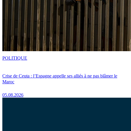
POLITIQUE
Crise de Ceuta : l’Espagne appelle ses alliés à ne pas blâmer le
Maroc
05.08.2026