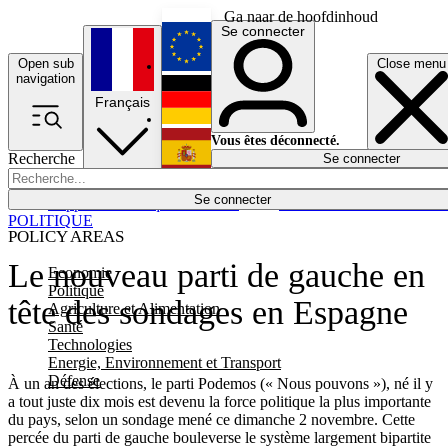
Ga naar de hoofdinhoud
Se connecter
Open sub
Close menu
English
navigation
Français
Deutsch
Vous êtes déconnecté.
Recherche
Se connecter
Español
Lumières éteintes
Se connecter
Rapporteur
Politique
Économie
Newsletters
Evénements
Em
POLITIQUE
POLICY AREAS
Le nouveau parti de gauche en
Economie
Politique
tête des sondages en Espagne
Agriculture et Alimentation
Santé
Technologies
Energie, Environnement et Transport
Défense
À un an des élections, le parti Podemos (« Nous pouvons »), né il y
a tout juste dix mois est devenu la force politique la plus importante
du pays, selon un sondage mené ce dimanche 2 novembre. Cette
percée du parti de gauche bouleverse le système largement bipartite