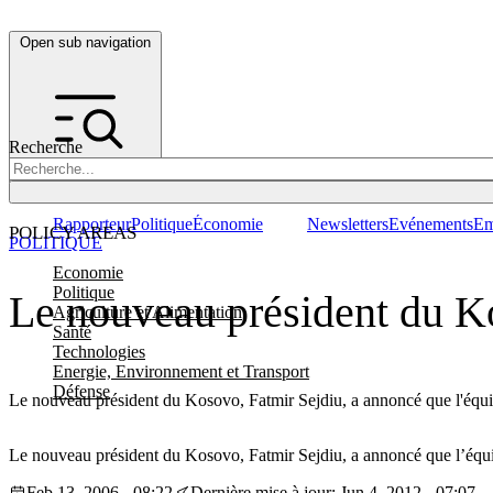
Open sub navigation
Recherche
Rapporteur
Politique
Économie
Newsletters
Evénements
Em
POLICY AREAS
POLITIQUE
Economie
Politique
Le nouveau président du Kos
Agriculture et Alimentation
Santé
Technologies
Energie, Environnement et Transport
Défense
Le nouveau président du Kosovo, Fatmir Sejdiu, a annoncé que l'équipe 
Le nouveau président du Kosovo, Fatmir Sejdiu, a annoncé que l’équipe
Feb 13, 2006 - 08:22
Dernière mise à jour: Jun 4, 2012 - 07:07