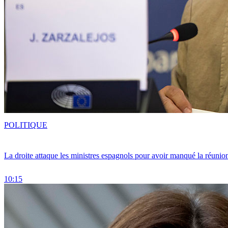
POLITIQUE
La droite attaque les ministres espagnols pour avoir manqué la réunio
10:15