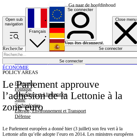
Ga naar de hoofdinhoud
Se connecter
Open sub
Close menu
English
navigation
Français
Deutsch
Vous êtes déconnecté.
Recherche
Se connecter
Español
Lumières éteintes
Se connecter
Rapporteur
Politique
Économie
Newsletters
Evénements
Em
ÉCONOMIE
POLICY AREAS
Le Parlement approuve
Economie
Politique
l’adhésion de la Lettonie à la
Agriculture et Alimentation
Santé
zone euro
Technologies
Energie, Environnement et Transport
Défense
Le Parlement européen a donné hier (3 juillet) son feu vert à la
Lettonie afin qu’elle adopte l’euro en 2014. Les ministres européens