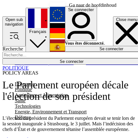
Ga naar de hoofdinhoud
Se connecter
Open sub
Close menu
English
navigation
Français
Deutsch
Vous êtes déconnecté.
Recherche
Se connecter
Español
Lumières éteintes
Se connecter
Rapporteur
Politique
Économie
Newsletters
Evénements
Em
POLITIQUE
POLICY AREAS
Le Parlement européen décale
Economie
Politique
l'élection de son président
Agriculture et Alimentation
Santé
Technologies
Energie, Environnement et Transport
Défense
L’élection du président du Parlement européen devait se tenir lors de
la session inaugurale à Strasbourg, le 3 juillet. Mais l’indécision des
chefs d’État et de gouvernement tétanise l’assemblée européenne.