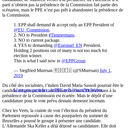
parti n’obtient pas la présidence de la Commission fait partie des
scénarios, mais le PPE n’est pas prêt à abandonner la présidence de
la Commission.
1. EPP shall demand & accept only an EPP President of
@EU_Commission
.
2. NO to President
#Timmermans
.
3. NO to current package.
4. YES to demanding
@Europarl_EN
President.
Holding 2 positions out of many is not too much for
election winner.
This is what I said now in
@EPPGroup
— Siegfried Muresan 🇷🇴🇪🇺 (@SMuresan)
July 1,
2019
Du côté des socialistes, l’italien David Maria Sassoli pourrait être le
L’actu en capitales : le PPE prêt à sacrifier Weber
candidat du groupe si la candidature de Frans Timmermans à la
présidence de la Commission est écartée. Mais le dépôt d’une
candidature pour le vote prévu demain demeure incertain.
Chez les Verts, la crainte de voir l’élection du président du
Parlement repoussée à cause des pourparlers du sommet de
Bruxelles a poussé le groupe à présenter une candidate.
L’Allemande Ska Keller a déjà déposé sa candidature. Elle doit