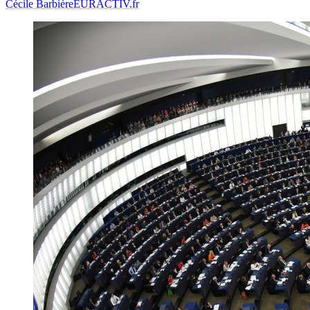
Cécile Barbière
EURACTIV.fr