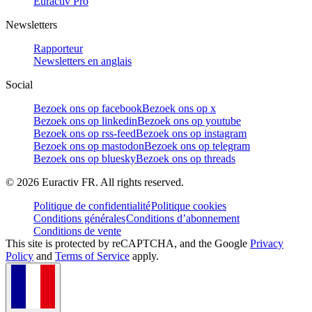
Euractiv Pro
Newsletters
Rapporteur
Newsletters en anglais
Social
Bezoek ons op facebook
Bezoek ons op x
Bezoek ons op linkedin
Bezoek ons op youtube
Bezoek ons op rss-feed
Bezoek ons op instagram
Bezoek ons op mastodon
Bezoek ons op telegram
Bezoek ons op bluesky
Bezoek ons op threads
©
2026
Euractiv FR. All rights reserved.
Politique de confidentialité
Politique cookies
Conditions générales
Conditions d’abonnement
Conditions de vente
This site is protected by reCAPTCHA, and the Google
Privacy
Policy
and
Terms of Service
apply.