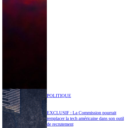
POLITIQUE
EXCLUSIF : La Commission pourrait
remplacer la tech américaine dans son outil
de recrutement