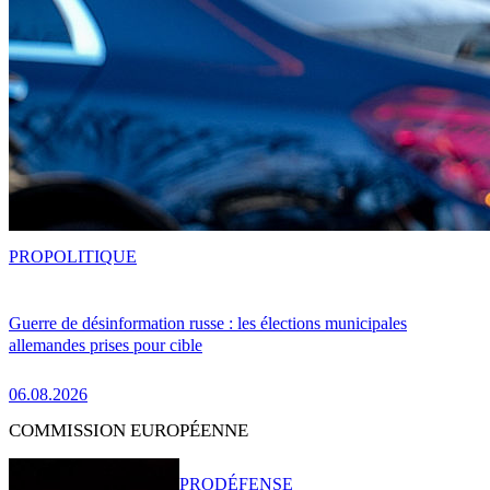
PRO
POLITIQUE
Guerre de désinformation russe : les élections municipales
allemandes prises pour cible
06.08.2026
COMMISSION EUROPÉENNE
PRO
DÉFENSE