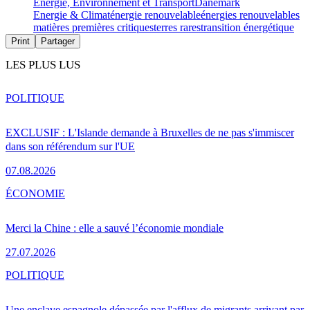
Energie, Environnement et Transport
Danemark
Energie & Climat
énergie renouvelable
énergies renouvelables
matières premières critiques
terres rares
transition énergétique
Print
Partager
LES PLUS LUS
POLITIQUE
EXCLUSIF : L'Islande demande à Bruxelles de ne pas s'immiscer
dans son référendum sur l'UE
07.08.2026
ÉCONOMIE
Merci la Chine : elle a sauvé l’économie mondiale
27.07.2026
POLITIQUE
Une enclave espagnole dépassée par l'afflux de migrants arrivant par