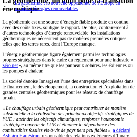
La géothermie, un outil pour la transition
La géothermie : la nouvelle opportunité de l’Europe en
énergétique
matière d’énergies renouvelables
La géothermie est une source d’énergie fiable produite en continu,
avec des coûts fixes, souligne le rapport. De plus, contrairement à
d’autres technologies d’énergie renouvelable, les installations
géothermiques ne nécessitent pas de matières premières critiques
telles que les terres rares, dont l’Europe manque.
L’énergie géothermique figure également parmi les technologies
propres stratégiques dans le cadre du règlement pour une industrie «
zéro net
», au même titre que les panneaux solaires, les éoliennes ou
les pompes à chaleur.
La société danoise Innargi est l’une des entreprises spécialisées dans
le financement, le développement, la construction et l’exploitation de
grandes centrales géothermiques pour les réseaux de chauffage
urbain.
« Le chauffage urbain géothermique peut contribuer de manière
substantielle à la réalisation des principaux objectifs stratégiques de
l’UE : atteindre les objectifs climatiques, renforcer l’autonomie
stratégique ouverte de l’UE et éliminer la dépendance des
combustibles fossiles vis-à-vis de pays tiers peu fiables »
,
a déclaré
Asbjørn Haugstrup
, responsable des relations extérieures d’Innargi.