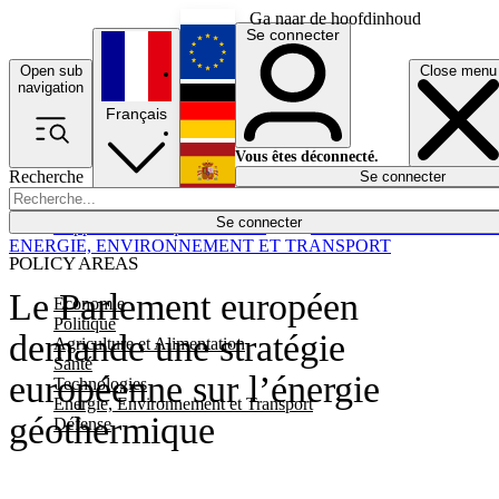
Ga naar de hoofdinhoud
Se connecter
Open sub
Close menu
English
navigation
Français
Deutsch
Vous êtes déconnecté.
Recherche
Se connecter
Español
Lumières éteintes
Se connecter
Rapporteur
Politique
Économie
Newsletters
Evénements
Em
ENERGIE, ENVIRONNEMENT ET TRANSPORT
POLICY AREAS
Le Parlement européen
Economie
Politique
demande une stratégie
Agriculture et Alimentation
Santé
européenne sur l’énergie
Technologies
Energie, Environnement et Transport
géothermique
Défense