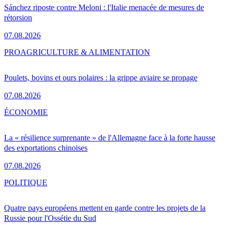
Sánchez riposte contre Meloni : l'Italie menacée de mesures de
rétorsion
07.08.2026
PRO
AGRICULTURE & ALIMENTATION
Poulets, bovins et ours polaires : la grippe aviaire se propage
07.08.2026
ÉCONOMIE
La « résilience surprenante » de l'Allemagne face à la forte hausse
des exportations chinoises
07.08.2026
POLITIQUE
Quatre pays européens mettent en garde contre les projets de la
Russie pour l'Ossétie du Sud