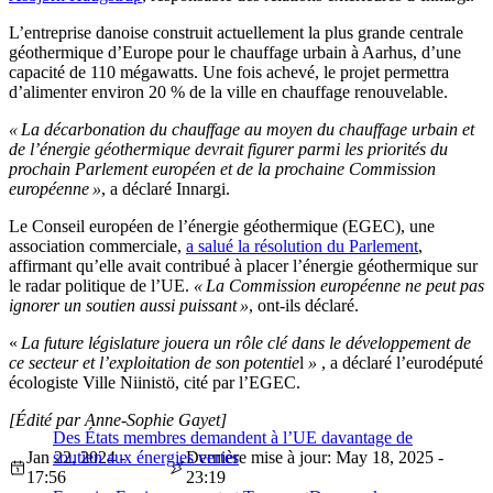
L’entreprise danoise construit actuellement la plus grande centrale
géothermique d’Europe pour le chauffage urbain à Aarhus, d’une
capacité de 110 mégawatts. Une fois achevé, le projet permettra
d’alimenter environ 20 % de la ville en chauffage renouvelable.
« La décarbonation du chauffage au moyen du chauffage urbain et
de l’énergie géothermique devrait figurer parmi les priorités du
prochain Parlement européen et de la prochaine Commission
européenne »
, a déclaré Innargi.
Le Conseil européen de l’énergie géothermique (EGEC), une
association commerciale,
a salué la résolution du Parlement
,
affirmant qu’elle avait contribué à placer l’énergie géothermique sur
le radar politique de l’UE.
« La Commission européenne ne peut pas
ignorer un soutien aussi puissant »
, ont-ils déclaré.
«
La future législature jouera un rôle clé dans le développement de
ce secteur et l’exploitation de son potentie
l
»
, a déclaré l’eurodéputé
écologiste Ville Niinistö, cité par l’EGEC.
[Édité par Anne-Sophie Gayet]
Des États membres demandent à l’UE davantage de
Jan 22, 2024 -
soutien aux énergies vertes
Dernière mise à jour: May 18, 2025 -
17:56
23:19