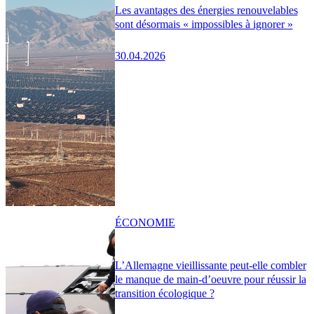
Les avantages des énergies renouvelables
sont désormais « impossibles à ignorer »
30.04.2026
ÉCONOMIE
L’Allemagne vieillissante peut-elle combler
le manque de main-d’oeuvre pour réussir la
transition écologique ?