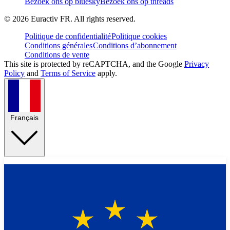
Bezoek ons op bluesky
Bezoek ons op threads
©
2026
Euractiv FR. All rights reserved.
Politique de confidentialité
Politique cookies
Conditions générales
Conditions d’abonnement
Conditions de vente
This site is protected by reCAPTCHA, and the Google
Privacy
Policy
and
Terms of Service
apply.
Français