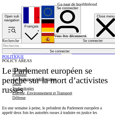
Ga naar de hoofdinhoud
Se connecter
Open sub
Close menu
English
navigation
Français
Deutsch
Vous êtes déconnecté.
Recherche
Se connecter
Español
Lumières éteintes
Se connecter
Rapporteur
Politique
Économie
Newsletters
Evénements
Em
POLITIQUE
POLICY AREAS
Le Parlement européen se
Economie
Politique
penche sur la mort d’activistes
Agriculture et Alimentation
Santé
russes
Technologies
Energie, Environnement et Transport
Défense
En une semaine à peine, le président du Parlement européen a
appelé deux fois les autorités russes à traduire en justice les