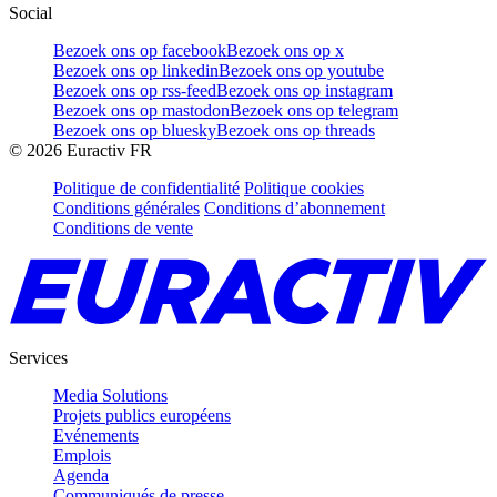
Social
Bezoek ons op facebook
Bezoek ons op x
Bezoek ons op linkedin
Bezoek ons op youtube
Bezoek ons op rss-feed
Bezoek ons op instagram
Bezoek ons op mastodon
Bezoek ons op telegram
Bezoek ons op bluesky
Bezoek ons op threads
©
2026
Euractiv FR
Politique de confidentialité
Politique cookies
Conditions générales
Conditions d’abonnement
Conditions de vente
Services
Media Solutions
Projets publics européens
Evénements
Emplois
Agenda
Communiqués de presse