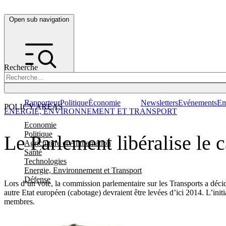
Open sub navigation
Recherche
Rapporteur
Politique
Économie
Newsletters
Evénements
Em
POLICY AREAS
ENERGIE, ENVIRONNEMENT ET TRANSPORT
Economie
Politique
Le Parlement libéralise le 
Agriculture et Alimentation
Santé
Technologies
Energie, Environnement et Transport
Défense
Lors d’un vote, la commission parlementaire sur les Transports a décid
autre Etat européen (cabotage) devraient être levées d’ici 2014. L’initi
membres.