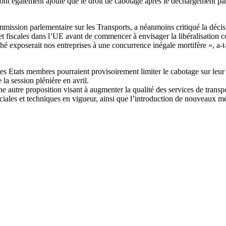
nt également ajouté que le droit de cabotage après le déchargement partie
ommission parlementaire sur les Transports, a néanmoins critiqué la décis
 et fiscales dans l’UE avant de commencer à envisager la libéralisation c
 exposerait nos entreprises à une concurrence inégale mortifère », a-t
s Etats membres pourraient provisoirement limiter le cabotage sur leur te
 la session plénière en avril.
e autre proposition visant à augmenter la qualité des services de trans
ociales et techniques en vigueur, ainsi que l’introduction de nouveaux 