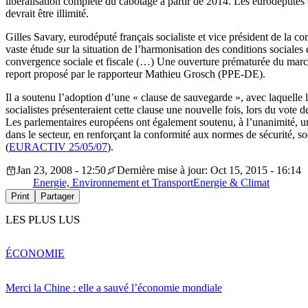
libéralisation complète du cabotage à partir de 2014. Les eurodéputés o
devrait être illimité.
Gilles Savary, eurodéputé français socialiste et vice président de la c
vaste étude sur la situation de l’harmonisation des conditions sociales
convergence sociale et fiscale (…) Une ouverture prématurée du marché
report proposé par le rapporteur Mathieu Grosch (PPE-DE).
Il a soutenu l’adoption d’une « clause de sauvegarde », avec laquelle le
socialistes présenteraient cette clause une nouvelle fois, lors du vote de
Les parlementaires européens ont également soutenu, à l’unanimité, un
dans le secteur, en renforçant la conformité aux normes de sécurité, s
(
EURACTIV 25/05/07
).
Jan 23, 2008 - 12:50
Dernière mise à jour: Oct 15, 2015 - 16:14
Energie, Environnement et Transport
Energie & Climat
Print
Partager
LES PLUS LUS
ÉCONOMIE
Merci la Chine : elle a sauvé l’économie mondiale