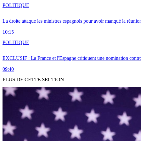
POLITIQUE
La droite attaque les ministres espagnols pour avoir manqué la réunio
10:15
POLITIQUE
EXCLUSIF : La France et l'Espagne critiquent une nomination cont
09:40
PLUS DE CETTE SECTION