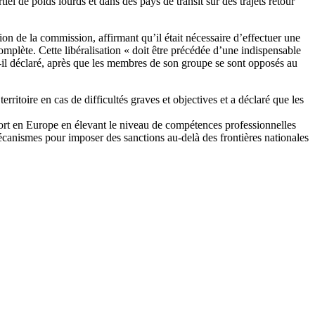
l de poids lourds et dans des pays de transit sur des trajets retour
ion de la commission, affirmant qu’il était nécessaire d’effectuer une
omplète. Cette libéralisation « doit être précédée d’une indispensable
-il déclaré, après que les membres de son groupe se sont opposés au
rritoire en cas de difficultés graves et objectives et a déclaré que les
port en Europe en élevant le niveau de compétences professionnelles
mécanismes pour imposer des sanctions au-delà des frontières nationales