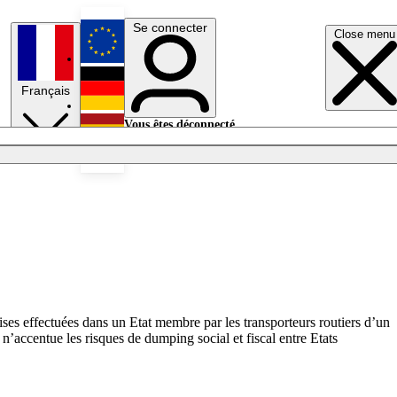
Se connecter
Close menu
English
Français
Deutsch
Vous êtes déconnecté.
Se connecter
Español
Lumières éteintes
ises effectuées dans un Etat membre par les transporteurs routiers d’un
e n’accentue les risques de dumping social et fiscal entre Etats