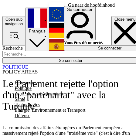
Ga naar de hoofdinhoud
Se connecter
Open sub
Close menu
English
navigation
Français
Deutsch
Vous êtes déconnecté.
Recherche
Se connecter
Español
Lumières éteintes
Se connecter
Rapporteur
Politique
Économie
Newsletters
Evénements
Em
POLITIQUE
POLICY AREAS
Le Parlement rejette l'option
Economie
Politique
d'un "partenariat" avec la
Agriculture et Alimentation
Santé
Turquie
Technologies
Energie, Environnement et Transport
Défense
La commission des affaires étrangères du Parlement européen a
massivement rejeté l'option d'une "troisième voie" (c'est à dire d'un