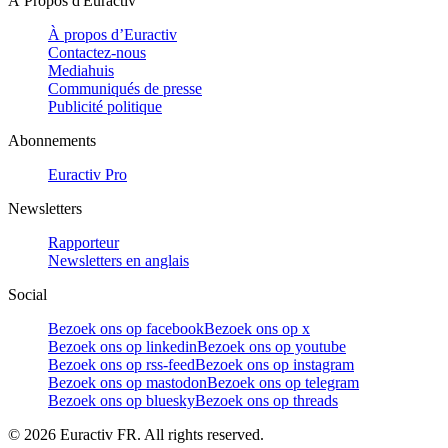
À Propos d'Euractiv
À propos d’Euractiv
Contactez-nous
Mediahuis
Communiqués de presse
Publicité politique
Abonnements
Euractiv Pro
Newsletters
Rapporteur
Newsletters en anglais
Social
Bezoek ons op facebook
Bezoek ons op x
Bezoek ons op linkedin
Bezoek ons op youtube
Bezoek ons op rss-feed
Bezoek ons op instagram
Bezoek ons op mastodon
Bezoek ons op telegram
Bezoek ons op bluesky
Bezoek ons op threads
©
2026
Euractiv FR. All rights reserved.