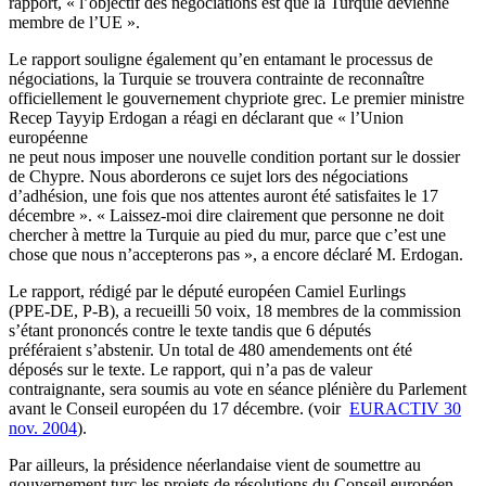
rapport, « l’objectif des négociations est que la Turquie devienne
membre de l’UE ».
Le rapport souligne également qu’en entamant le processus de
négociations, la Turquie se trouvera contrainte de reconnaître
officiellement le gouvernement chypriote grec. Le premier ministre
Recep Tayyip Erdogan a réagi en déclarant que « l’Union
européenne
ne peut nous imposer une nouvelle condition portant sur le dossier
de Chypre. Nous aborderons ce sujet lors des négociations
d’adhésion, une fois que nos attentes auront été satisfaites le 17
décembre ». « Laissez-moi dire clairement que personne ne doit
chercher à mettre la Turquie au pied du mur, parce que c’est une
chose que nous n’accepterons pas », a encore déclaré M. Erdogan.
Le rapport, rédigé par le député européen Camiel Eurlings
(PPE-DE, P-B), a recueilli 50 voix, 18 membres de la commission
s’étant prononcés contre le texte tandis que 6 députés
préféraient s’abstenir. Un total de 480 amendements ont été
déposés sur le texte. Le rapport, qui n’a pas de valeur
contraignante, sera soumis au vote en séance plénière du Parlement
avant le Conseil européen du 17 décembre. (voir
EURACTIV 30
nov. 2004
).
Par ailleurs, la présidence néerlandaise vient de soumettre au
gouvernement turc les projets de résolutions du Conseil européen.