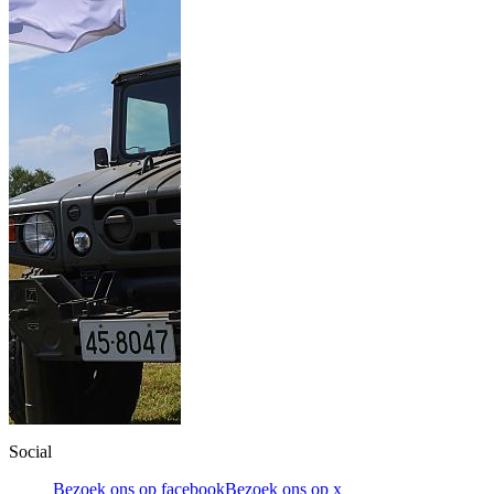
Social
Bezoek ons op facebook
Bezoek ons op x