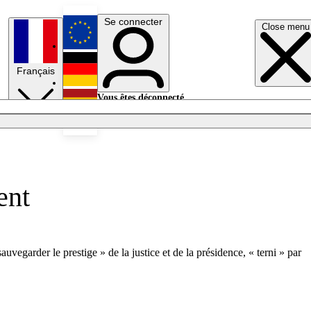
Se connecter
Close menu
English
Français
Deutsch
Vous êtes déconnecté.
Se connecter
Español
Lumières éteintes
ent
egarder le prestige » de la justice et de la présidence, « terni » par