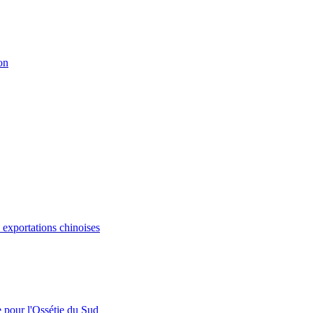
on
s exportations chinoises
e pour l'Ossétie du Sud