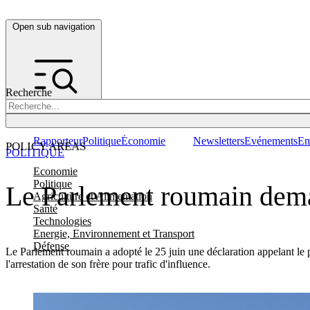
Open sub navigation
Recherche
Rapporteur
Politique
Économie
Newsletters
Evénements
Em
POLICY AREAS
POLITIQUE
Economie
Politique
Le Parlement roumain dema
Agriculture et Alimentation
Santé
Technologies
Energie, Environnement et Transport
Défense
Le Parlement roumain a adopté le 25 juin une déclaration appelant le p
l'arrestation de son frère pour trafic d'influence.