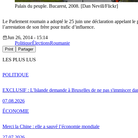
Palais du peuple. Bucarest, 2008. [Dan Nevill/Flickr]
Le Parlement roumain a adopté le 25 juin une déclaration appelant le p
l’arrestation de son frère pour trafic d’influence.
Jun 26, 2014 - 15:14
Politique
Élections
Roumanie
Print
Partager
LES PLUS LUS
POLITIQUE
EXCLUSIF : L'Islande demande à Bruxelles de ne pas s'immiscer dan
07.08.2026
ÉCONOMIE
Merci la Chine : elle a sauvé l’économie mondiale
27.07.2026