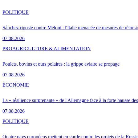
POLITIQUE
Sánchez riposte contre Meloni : l'Italie menacée de mesures de rétorsi
07.08.2026
PRO
AGRICULTURE & ALIMENTATION
Poulets, bovins et ours polaires : la grippe aviaire se propage
07.08.2026
ÉCONOMIE
La « résilience surprenante » de l'Allemagne face à la forte hausse de
07.08.2026
POLITIQUE
Quatre pays européens mettent en garde contre les projets de la Russi