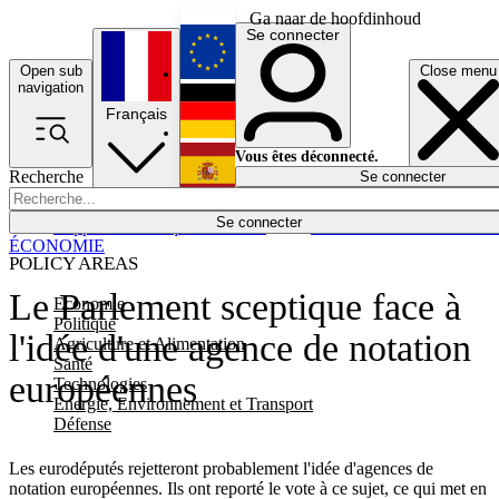
Ga naar de hoofdinhoud
Se connecter
Open sub
Close menu
English
navigation
Français
Deutsch
Vous êtes déconnecté.
Recherche
Se connecter
Español
Lumières éteintes
Se connecter
Rapporteur
Politique
Économie
Newsletters
Evénements
Em
ÉCONOMIE
POLICY AREAS
Le Parlement sceptique face à
Economie
Politique
l'idée d'une agence de notation
Agriculture et Alimentation
Santé
européennes
Technologies
Energie, Environnement et Transport
Défense
Les eurodéputés rejetteront probablement l'idée d'agences de
notation européennes. Ils ont reporté le vote à ce sujet, ce qui met en