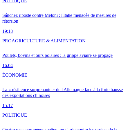
POLITIQUE
Sánchez riposte contre Meloni : l'Italie menacée de mesures de
rétorsion
19:18
PRO
AGRICULTURE & ALIMENTATION
Poulets, bovins et ours polaires : la grippe aviaire se propage
16:04
ÉCONOMIE
La « résilience surprenante » de l'Allemagne face à la forte hausse
des exportations chinoises
15:17
POLITIQUE
Quatre pays européens mettent en garde contre les projets de la