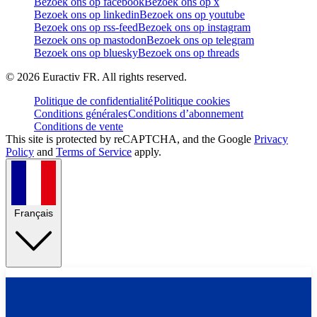
Bezoek ons op facebook
Bezoek ons op x
Bezoek ons op linkedin
Bezoek ons op youtube
Bezoek ons op rss-feed
Bezoek ons op instagram
Bezoek ons op mastodon
Bezoek ons op telegram
Bezoek ons op bluesky
Bezoek ons op threads
©
2026
Euractiv FR. All rights reserved.
Politique de confidentialité
Politique cookies
Conditions générales
Conditions d’abonnement
Conditions de vente
This site is protected by reCAPTCHA, and the Google
Privacy
Policy
and
Terms of Service
apply.
Français