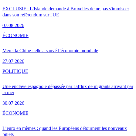
EXCLUSIF : L'Islande demande à Bruxelles de ne pas s'immiscer
dans son référendum sur l'UE
07.08.2026
ÉCONOMIE
Merci la Chine : elle a sauvé l’économie mondiale
27.07.2026
POLITIQUE
Une enclave espagnole dépassée par l'afflux de migrants arrivant par
la mer
30.07.2026
ÉCONOMIE
L’euro en mèmes : quand les Européens détournent les nouveaux
billets