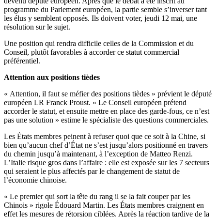
devenu député européen. Après que le débat a été inscrit au
programme du Parlement européen, la partie semble s’inverser tant
les élus y semblent opposés. Ils doivent voter, jeudi 12 mai, une
résolution sur le sujet.
Une position qui rendra difficile celles de la Commission et du
Conseil, plutôt favorables à accorder ce statut commercial
préférentiel.
Attention aux positions tièdes
« Attention, il faut se méfier des positions tièdes » prévient le député
européen LR Franck Proust. « Le Conseil européen prétend
accorder le statut, et ensuite mettre en place des garde-fous, ce n’est
pas une solution » estime le spécialiste des questions commerciales.
Les États membres peinent à refuser quoi que ce soit à la Chine, si
bien qu’aucun chef d’État ne s’est jusqu’alors positionné en travers
du chemin jusqu’à maintenant, à l’exception de Matteo Renzi.
L’Italie risque gros dans l’affaire : elle est exposée sur les 7 secteurs
qui seraient le plus affectés par le changement de statut de
l’économie chinoise.
« Le premier qui sort la tête du rang il se la fait couper par les
Chinois » rigole Édouard Martin. Les États membres craignent en
effet les mesures de rétorsion ciblées. Après la réaction tardive de la