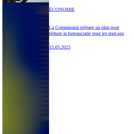
ÉCONOMIE
La Commission prépare un plan pour
réduire la bureaucratie pour les start-ups
15.05.2025