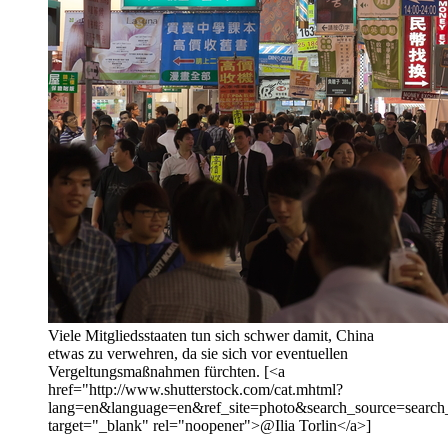
Viele Mitgliedsstaaten tun sich schwer damit, China
etwas zu verwehren, da sie sich vor eventuellen
Vergeltungsmaßnahmen fürchten. [<a
href="http://www.shutterstock.com/cat.mhtml?
lang=en&language=en&ref_site=photo&search_source=sea
target="_blank" rel="noopener">@Ilia Torlin</a>]