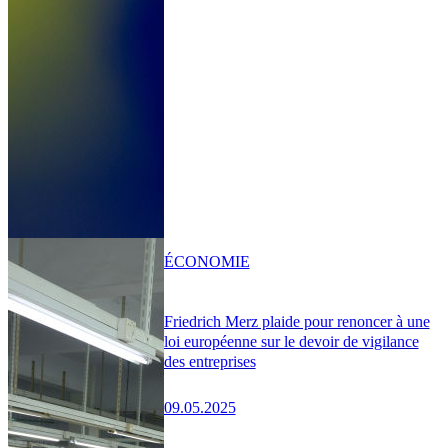
ÉCONOMIE
Friedrich Merz plaide pour renoncer à une
loi européenne sur le devoir de vigilance
des entreprises
09.05.2025