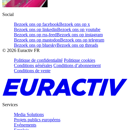
Social
Bezoek ons op facebook
Bezoek ons op x
Bezoek ons op linkedin
Bezoek ons op youtube
Bezoek ons op rss-feed
Bezoek ons op instagram
Bezoek ons op mastodon
Bezoek ons op telegram
Bezoek ons op bluesky
Bezoek ons op threads
©
2026
Euractiv FR
Politique de confidentialité
Politique cookies
Conditions générales
Conditions d’abonnement
Conditions de vente
Services
Media Solutions
Projets publics européens
Evénements