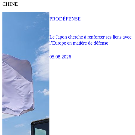
CHINE
PRO
DÉFENSE
Le Japon cherche à renforcer ses liens avec
l’Europe en matière de défense
05.08.2026