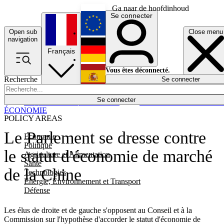
Ga naar de hoofdinhoud
Se connecter
Open sub
Close menu
English
navigation
Français
Deutsch
Vous êtes déconnecté.
Recherche
Se connecter
Español
Lumières éteintes
Se connecter
Rapporteur
Politique
Économie
Newsletters
Evénements
Em
ÉCONOMIE
POLICY AREAS
Le Parlement se dresse contre
Economie
Politique
le statut d'économie de marché
Agriculture et Alimentation
Santé
de la Chine
Technologies
Energie, Environnement et Transport
Défense
Les élus de droite et de gauche s'opposent au Conseil et à la
Commission sur l'hypothèse d'accorder le statut d'économie de