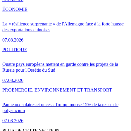
ÉCONOMIE
La « résilience surprenante » de l'Allemagne face à la forte hausse
des exportations chinoises
07.08.2026
POLITIQUE
Quatre pays européens mettent en garde contre les projets de la
Russie pour l'Ossétie du Sud
07.08.2026
PRO
ENERGIE, ENVIRONNEMENT ET TRANSPORT
Panneaux solaires et puces : Trump impose 15% de taxes sur le
polysilicium
07.08.2026
PLUS DE CETTE SECTION