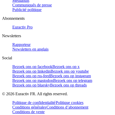
Mediahuis
Communiqués de presse
Publicité politique
Abonnements
Euractiv Pro
Newsletters
Rapporteur
Newsletters en anglais
Social
Bezoek ons op facebook
Bezoek ons op x
Bezoek ons op linkedin
Bezoek ons op youtube
Bezoek ons op rss-feed
Bezoek ons op instagram
Bezoek ons op mastodon
Bezoek ons op telegram
Bezoek ons op bluesky
Bezoek ons op threads
©
2026
Euractiv FR. All rights reserved.
Politique de confidentialité
Politique cookies
Conditions générales
Conditions d’abonnement
Conditions de vente