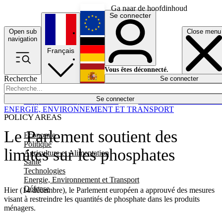
Ga naar de hoofdinhoud
Se connecter
Open sub
Close menu
English
navigation
Français
Deutsch
Vous êtes déconnecté.
Recherche
Se connecter
Español
Lumières éteintes
Se connecter
Rapporteur
Politique
Économie
Newsletters
Evénements
Em
ENERGIE, ENVIRONNEMENT ET TRANSPORT
POLICY AREAS
Le Parlement soutient des
Economie
Politique
limites sur les phosphates
Agriculture et Alimentation
Santé
Technologies
Energie, Environnement et Transport
Défense
Hier (14 décembre), le Parlement européen a approuvé des mesures
visant à restreindre les quantités de phosphate dans les produits
ménagers.