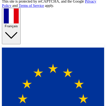
This site is protected by reCAPTCHA, and the Google
Privacy
Policy
and
Terms of Service
apply.
Français