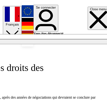
Se connecter
Close menu
English
Français
Deutsch
Vous êtes déconnecté.
Se connecter
Español
Lumières éteintes
s droits des
, après des années de négociations qui devraient se conclure par