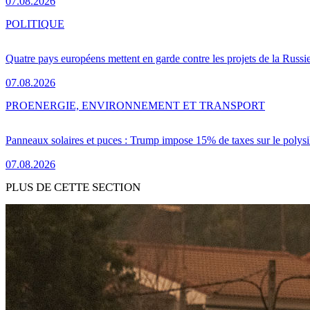
07.08.2026
POLITIQUE
Quatre pays européens mettent en garde contre les projets de la Russi
07.08.2026
PRO
ENERGIE, ENVIRONNEMENT ET TRANSPORT
Panneaux solaires et puces : Trump impose 15% de taxes sur le polysi
07.08.2026
PLUS DE CETTE SECTION