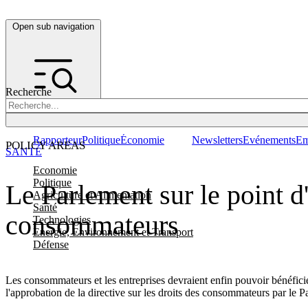
Open sub navigation
Recherche
Rapporteur
Politique
Économie
Newsletters
Evénements
Em
POLICY AREAS
SANTÉ
Economie
Politique
Le Parlement sur le point d'
Agriculture et Alimentation
Santé
consommateurs
Technologies
Energie, Environnement et Transport
Défense
Les consommateurs et les entreprises devraient enfin pouvoir bénéficie
l'approbation de la directive sur les droits des consommateurs par le P