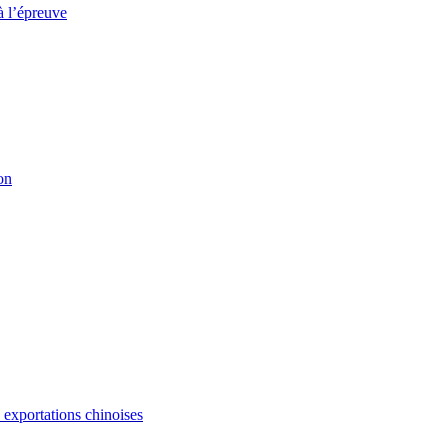
à l’épreuve
on
s exportations chinoises