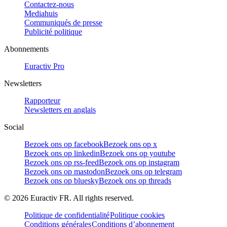
Contactez-nous
Mediahuis
Communiqués de presse
Publicité politique
Abonnements
Euractiv Pro
Newsletters
Rapporteur
Newsletters en anglais
Social
Bezoek ons op facebook
Bezoek ons op x
Bezoek ons op linkedin
Bezoek ons op youtube
Bezoek ons op rss-feed
Bezoek ons op instagram
Bezoek ons op mastodon
Bezoek ons op telegram
Bezoek ons op bluesky
Bezoek ons op threads
©
2026
Euractiv FR. All rights reserved.
Politique de confidentialité
Politique cookies
Conditions générales
Conditions d’abonnement