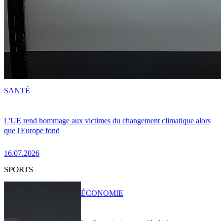
SANTÉ
L'UE rend hommage aux victimes du changement climatique alors
que l'Europe fond
16.07.2026
SPORTS
ÉCONOMIE