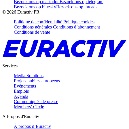
Bezoek ons op mastodon
Bezoek ons op telegram
Bezoek ons op bluesky
Bezoek ons op threads
©
2026
Euractiv FR
Politique de confidentialité
Politique cookies
Conditions générales
Conditions d’abonnement
Conditions de vente
Services
Media Solutions
Projets publics européens
Evénements
Emplois
Agenda
Communiqués de presse
Members’ Circle
À Propos d'Euractiv
À propos d’Euractiv