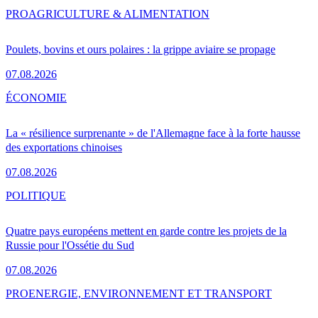
PRO
AGRICULTURE & ALIMENTATION
Poulets, bovins et ours polaires : la grippe aviaire se propage
07.08.2026
ÉCONOMIE
La « résilience surprenante » de l'Allemagne face à la forte hausse
des exportations chinoises
07.08.2026
POLITIQUE
Quatre pays européens mettent en garde contre les projets de la
Russie pour l'Ossétie du Sud
07.08.2026
PRO
ENERGIE, ENVIRONNEMENT ET TRANSPORT