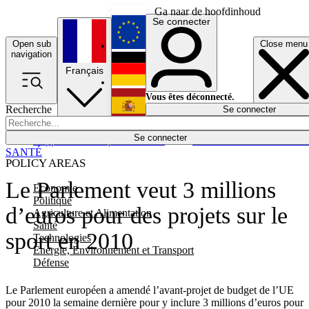
Ga naar de hoofdinhoud
Se connecter
Open sub
Close menu
English
navigation
Français
Deutsch
Vous êtes déconnecté.
Recherche
Se connecter
Español
Lumières éteintes
Se connecter
Rapporteur
Politique
Économie
Newsletters
Evénements
Em
SANTÉ
POLICY AREAS
Le Parlement veut 3 millions
Economie
Politique
d’euros pour des projets sur le
Agriculture et Alimentation
Santé
sport en 2010
Technologies
Energie, Environnement et Transport
Défense
Le Parlement européen a amendé l’avant-projet de budget de l’UE
pour 2010 la semaine dernière pour y inclure 3 millions d’euros pour