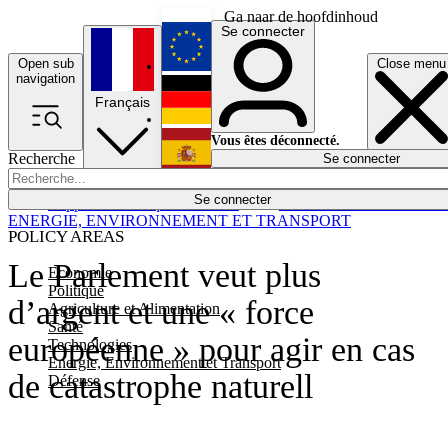
Ga naar de hoofdinhoud
Se connecter
Open sub
Close menu
English
navigation
Français
Deutsch
Vous êtes déconnecté.
Recherche
Se connecter
Español
Lumières éteintes
Se connecter
Rapporteur
Politique
Économie
Newsletters
Evénements
Em
ENERGIE, ENVIRONNEMENT ET TRANSPORT
POLICY AREAS
Le Parlement veut plus
Economie
Politique
d’argent et une « force
Agriculture et Alimentation
Santé
européenne » pour agir en cas
Technologies
Energie, Environnement et Transport
de catastrophe naturell
Défense