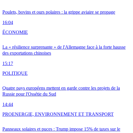
Poulets, bovins et ours polaires : la grippe aviaire se propage
16:04
ÉCONOMIE
La « résilience surprenante » de l'Allemagne face à la forte hausse
des exportations chinoises
15:17
POLITIQUE
Quatre pays européens mettent en garde contre les projets de la
Russie pour l'Ossétie du Sud
14:44
PRO
ENERGIE, ENVIRONNEMENT ET TRANSPORT
Panneaux solaires et puces : Trump impose 15% de taxes sur le