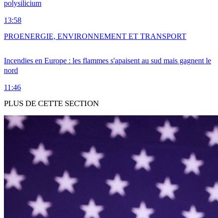
polysilicium
13:58
PRO
ENERGIE, ENVIRONNEMENT ET TRANSPORT
Incendies en Europe : les flammes s'apaisent au sud mais gagnent le
nord
11:46
PLUS DE CETTE SECTION