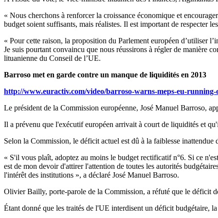
« Nous cherchons à renforcer la croissance économique et encourager la
budget soient suffisants, mais réalistes. Il est important de respecter le
« Pour cette raison, la proposition du Parlement européen d’utiliser l’
Je suis pourtant convaincu que nous réussirons à régler de manière con
lituanienne du Conseil de l’UE.
Barroso met en garde contre un manque de liquidités en 2013
http://www.euractiv.com/video/barroso-warns-meps-eu-running-
Le président de la Commission européenne, José Manuel Barroso, appe
Il a prévenu que l'exécutif européen arrivait à court de liquidités et qu
Selon la Commission, le déficit actuel est dû à la faiblesse inattendue 
« S'il vous plaît, adoptez au moins le budget rectificatif n°6. Si ce 
est de mon devoir d'attirer l'attention de toutes les autorités budgétai
l'intérêt des institutions », a déclaré José Manuel Barroso.
Olivier Bailly, porte-parole de la Commission, a réfuté que le défici
Étant donné que les traités de l'UE interdisent un déficit budgétaire, 