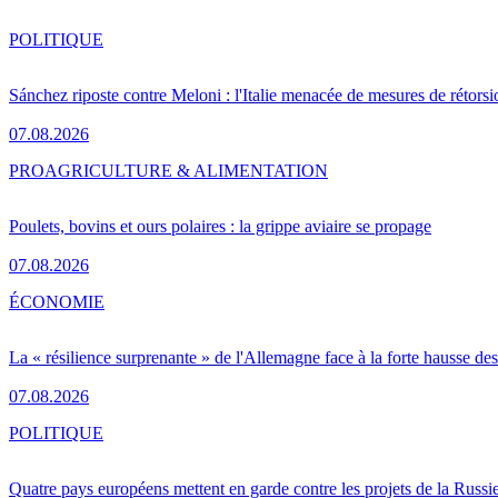
POLITIQUE
Sánchez riposte contre Meloni : l'Italie menacée de mesures de rétorsi
07.08.2026
PRO
AGRICULTURE & ALIMENTATION
Poulets, bovins et ours polaires : la grippe aviaire se propage
07.08.2026
ÉCONOMIE
La « résilience surprenante » de l'Allemagne face à la forte hausse de
07.08.2026
POLITIQUE
Quatre pays européens mettent en garde contre les projets de la Russi