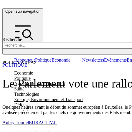
Open sub navigation
Recherche
Rapporteur
Politique
Économie
Newsletters
Evénements
Em
POLICY AREAS
POLITIQUE
Economie
Politique
Le Parlement vote une rall
Agriculture et Alimentation
Santé
Technologies
Energie, Environnement et Transport
Défense
Quelques heures avant le début du sommet européen à Bruxelles, le Pa
avalisée précédement par les chefs de gouvernements des États memb
Aubry Touriel
EURACTIV.fr