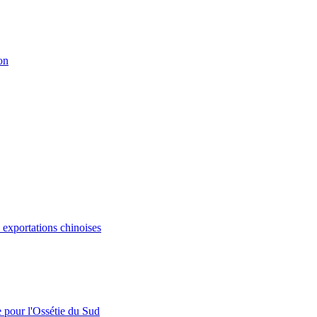
on
s exportations chinoises
e pour l'Ossétie du Sud