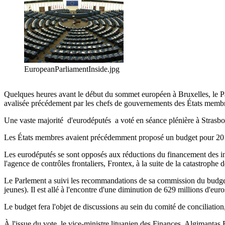
EuropeanParliamentInside.jpg
Quelques heures avant le début du sommet européen à Bruxelles, le Pa
avalisée précédement par les chefs de gouvernements des États memb
Une vaste majorité d'eurodéputés a voté en séance plénière à Strasbou
Les États membres avaient précédemment proposé un budget pour 2014 
Les eurodéputés se sont opposés aux réductions du financement des ini
l'agence de contrôles frontaliers, Frontex, à la suite de la catastroph
Le Parlement a suivi les recommandations de sa commission du budget d
jeunes). Il est allé à l'encontre d'une diminution de 629 millions d'eur
Le budget fera l'objet de discussions au sein du comité de conciliation
À l'issue du vote, le vice-ministre lituanien des Finances, Algimantas 