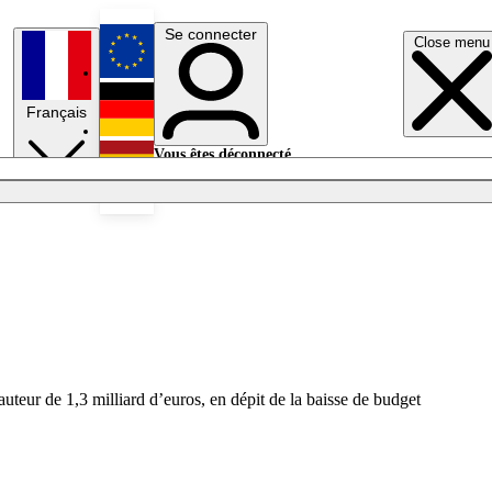
Se connecter
Close menu
English
Français
Deutsch
Vous êtes déconnecté.
Se connecter
Español
Lumières éteintes
eur de 1,3 milliard d’euros, en dépit de la baisse de budget