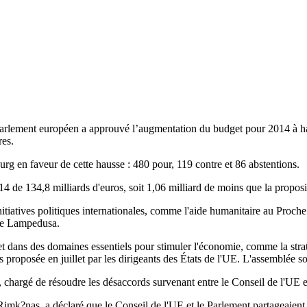
rlement européen a approuvé l’augmentation du budget pour 2014 à haut
res.
rg en faveur de cette hausse : 480 pour, 119 contre et 86 abstentions.
de 134,8 milliards d'euros, soit 1,06 milliard de moins que la propos
tiatives politiques internationales, comme l'aide humanitaire au Proche 
e de Lampedusa.
ans des domaines essentiels pour stimuler l'économie, comme la stratég
os proposée en juillet par les dirigeants des États de l'UE. L'assemblée so
, chargé de résoudre les désaccords survenant entre le Conseil de l'UE e
Rimk?nas, a déclaré que le Conseil de l'UE et le Parlement partageaient 