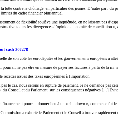
 lutte contre le chômage, en particulier des jeunes. D’autre part, du p
s limites du cadre financier pluriannuel.
instrument de flexibilité soulève une inquiétude, en ne laissant pas d’e
structive toutes les divergences d’opinion au comité de conciliation »,
out-cash-307278
lle de son côté les eurodéputés et les gouvernements européens à atte
'il pourrait ne pas être en mesure de payer ses factures à partir de la mi
de recettes issues des taxes européennes à l'importation.
n'est pas le cas, nous serons en rupture de paiement. Je ne demande pas 
res, du Conseil et du Parlement, sur les conséquences négatives […] Évito
t de financement pourrait donner lieu à un « shutdown », comme ce fut l
la Commission a exhorté le Parlement et le Conseil à trouver rapidement u