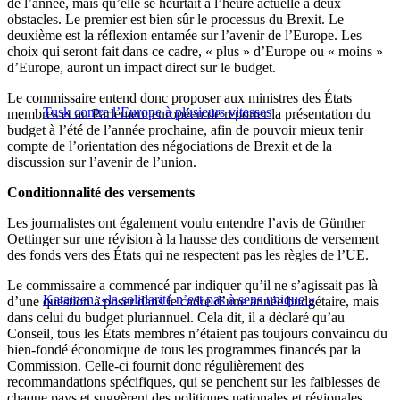
de l’année, mais qu’elle se heurtait à l’heure actuelle à deux
obstacles. Le premier est bien sûr le processus du Brexit. Le
deuxième est la réflexion entamée sur l’avenir de l’Europe. Les
choix qui seront fait dans ce cadre, « plus » d’Europe ou « moins »
d’Europe, auront un impact direct sur le budget.
Le commissaire entend donc proposer aux ministres des États
Tusk contre l’Europe à plusieurs vitesses
membres et au Parlement européen de reporter la présentation du
budget à l’été de l’année prochaine, afin de pouvoir mieux tenir
compte de l’orientation des négociations de Brexit et de la
discussion sur l’avenir de l’union.
Conditionnalité des versements
Les journalistes ont également voulu entendre l’avis de Günther
Oettinger sur une révision à la hausse des conditions de versement
des fonds vers des États qui ne respectent pas les règles de l’UE.
Le commissaire a commencé par indiquer qu’il ne s’agissait pas là
Katainen :«la solidarité n’est pas à sens unique »
d’une question à poser dans le cadre d’une année budgétaire, mais
dans celui du budget pluriannuel. Cela dit, il a déclaré qu’au
Conseil, tous les États membres n’étaient pas toujours convaincu du
bien-fondé économique de tous les programmes financés par la
Commission. Celle-ci fournit donc régulièrement des
recommandations spécifiques, qui se penchent sur les faiblesses de
chaque pays et suggèrent des politiques nationales et régionales.