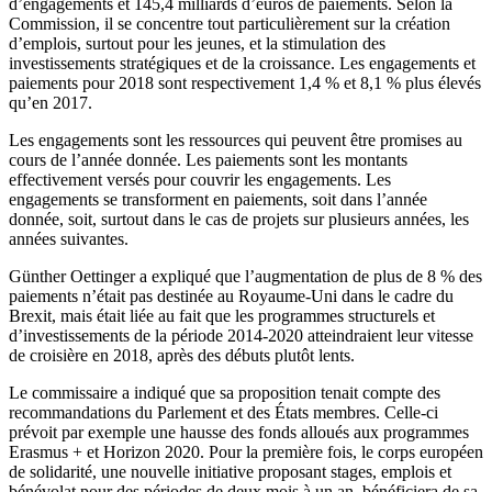
d’engagements et 145,4 milliards d’euros de paiements. Selon la
Commission, il se concentre tout particulièrement sur la création
d’emplois, surtout pour les jeunes, et la stimulation des
investissements stratégiques et de la croissance. Les engagements et
paiements pour 2018 sont respectivement 1,4 % et 8,1 % plus élevés
qu’en 2017.
Les engagements sont les ressources qui peuvent être promises au
cours de l’année donnée. Les paiements sont les montants
effectivement versés pour couvrir les engagements. Les
engagements se transforment en paiements, soit dans l’année
donnée, soit, surtout dans le cas de projets sur plusieurs années, les
années suivantes.
Günther Oettinger a expliqué que l’augmentation de plus de 8 % des
paiements n’était pas destinée au Royaume-Uni dans le cadre du
Brexit, mais était liée au fait que les programmes structurels et
d’investissements de la période 2014-2020 atteindraient leur vitesse
de croisière en 2018, après des débuts plutôt lents.
Le commissaire a indiqué que sa proposition tenait compte des
recommandations du Parlement et des États membres. Celle-ci
prévoit par exemple une hausse des fonds alloués aux programmes
Erasmus + et Horizon 2020. Pour la première fois, le corps européen
de solidarité, une nouvelle initiative proposant stages, emplois et
bénévolat pour des périodes de deux mois à un an, bénéficiera de sa