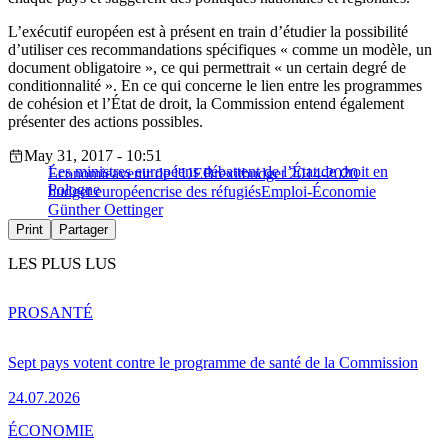
L’exécutif européen est à présent en train d’étudier la possibilité
d’utiliser ces recommandations spécifiques « comme un modèle, un
document obligatoire », ce qui permettrait « un certain degré de
conditionnalité ». En ce qui concerne le lien entre les programmes
de cohésion et l’État de droit, la Commission entend également
présenter des actions possibles.
May 31, 2017 - 10:51
Les ministres européens débattent de l’État de droit en
Économie
avenir de l'UE
Brexit
budget 2014-2020
Pologne
budget européen
crise des réfugiés
Emploi-Économie
Günther Oettinger
Print
Partager
LES PLUS LUS
PRO
SANTÉ
Sept pays votent contre le programme de santé de la Commission
24.07.2026
ÉCONOMIE