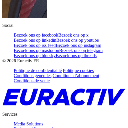
Social
Bezoek ons op facebook
Bezoek ons op x
Bezoek ons op linkedin
Bezoek ons op youtube
Bezoek ons op rss-feed
Bezoek ons op instagram
Bezoek ons op mastodon
Bezoek ons op telegram
Bezoek ons op bluesky
Bezoek ons op threads
©
2026
Euractiv FR
Politique de confidentialité
Politique cookies
Conditions générales
Conditions d’abonnement
Conditions de vente
Services
Media Solutions