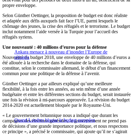
propre enveloppe.
Selon Günther Oettinger, la proposition de budget est donc réaliste
et adaptée aux défis auxquels fait face l’UE, parmi lesquels le
chômage des jeunes, la crise des réfugiés et le terrorisme. Le budget
inclut notamment l’aide versée à la Turquie pour l’accueil des
réfugiés syriens.
Une nouveauté : 40 millions d’euros pour la défense
Ankara menace à nouveau d’inonder l’Europe de
Nouveauté du budget 2018, une enveloppe de 40 millions d’euros a
réfugiés
été allouée à la recherche dans le domaine de la défense, qui
constitue, selon le commissaire allemand, le début d’un financement
commun pour une politique de la défense à l’avenir.
Günther Oettinger a par ailleurs expliqué qu’une meilleure
flexibilité, à la fois entre les années, au sein même d’une année
budgétaire et entre les différentes sections du budget, serait instaurée
une fois la révision à mi-parcours approuvée. La révision du budget
2014-2020 est actuellement bloquée par le Royaume-Uni.
« Le gouvernement britannique nous a indiqué que durant les
Quand Londres bloque le budget européen
campagnes des élections générales, le gouvernement ne prend pas
de décisions d’une grande importance politique, et nous respectons
ce principe », a précisé le commissaire, qui ajoute qu’il ne s’agirait