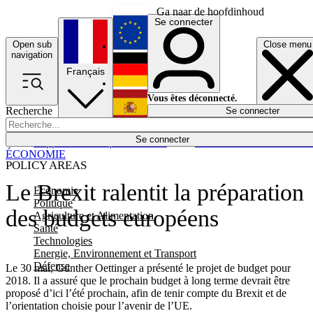
Ga naar de hoofdinhoud
Se connecter
Open sub
Close menu
English
navigation
Français
Deutsch
Vous êtes déconnecté.
Recherche
Se connecter
Español
Lumières éteintes
Se connecter
Rapporteur
Politique
Économie
Newsletters
Evénements
Em
ÉCONOMIE
POLICY AREAS
Le Brexit ralentit la préparation
Economie
Politique
des budgets européens
Agriculture et Alimentation
Santé
Technologies
Energie, Environnement et Transport
Défense
Le 30 mai, Günther Oettinger a présenté le projet de budget pour
2018. Il a assuré que le prochain budget à long terme devrait être
proposé d’ici l’été prochain, afin de tenir compte du Brexit et de
l’orientation choisie pour l’avenir de l’UE.