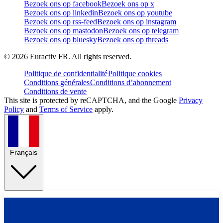
Bezoek ons op facebook
Bezoek ons op x
Bezoek ons op linkedin
Bezoek ons op youtube
Bezoek ons op rss-feed
Bezoek ons op instagram
Bezoek ons op mastodon
Bezoek ons op telegram
Bezoek ons op bluesky
Bezoek ons op threads
©
2026
Euractiv FR. All rights reserved.
Politique de confidentialité
Politique cookies
Conditions générales
Conditions d’abonnement
Conditions de vente
This site is protected by reCAPTCHA, and the Google
Privacy
Policy
and
Terms of Service
apply.
Français