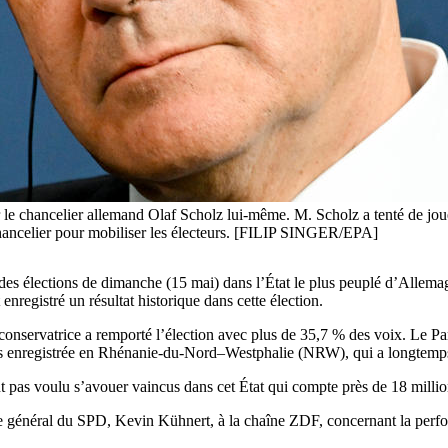
ur le chancelier allemand Olaf Scholz lui-même. M. Scholz a tenté de jo
 chancelier pour mobiliser les électeurs. [FILIP SINGER/EPA]
 des élections de dimanche (15 mai) dans l’État le plus peuplé d’Allem
enregistré un résultat historique dans cette élection.
onservatrice a remporté l’élection avec plus de 35,7 % des voix. Le Pa
ais enregistrée en Rhénanie-du-Nord–Westphalie (NRW), qui a longtemp
nt pas voulu s’avouer vaincus dans cet État qui compte près de 18 millio
aire général du SPD, Kevin Kühnert, à la chaîne ZDF, concernant la perf