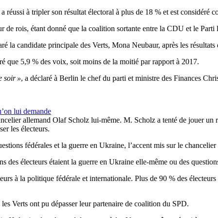
 réussi à tripler son résultat électoral à plus de 18 % et est considéré 
r de rois, étant donné que la coalition sortante entre la CDU et le Parti
laré la candidate principale des Verts, Mona Neubaur, après les résultats 
iré que 5,9 % des voix, soit moins de la moitié par rapport à 2017.
 soir »
, a déclaré à Berlin le chef du parti et ministre des Finances Chri
qu’on lui demande
hancelier allemand Olaf Scholz lui-même. M. Scholz a tenté de jouer un 
er les électeurs.
uestions fédérales et la guerre en Ukraine, l’accent mis sur le chanceli
ons des électeurs étaient la guerre en Ukraine elle-même ou des questions
teurs à la politique fédérale et internationale. Plus de 90 % des électeurs
les Verts ont pu dépasser leur partenaire de coalition du SPD.