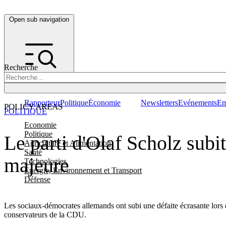
Open sub navigation
Recherche
Rapporteur
Politique
Économie
Newsletters
Evénements
Em
POLICY AREAS
POLITIQUE
Economie
Politique
Le parti d'Olaf Scholz subi
Agriculture et Alimentation
Santé
majeure
Technologies
Energie, Environnement et Transport
Défense
Les sociaux-démocrates allemands ont subi une défaite écrasante lors
conservateurs de la CDU.