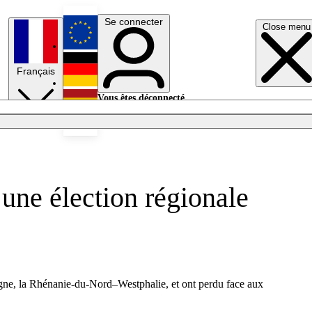
Se connecter
Close menu
English
Français
Deutsch
Vous êtes déconnecté.
Se connecter
Español
Lumières éteintes
 une élection régionale
agne, la Rhénanie-du-Nord–Westphalie, et ont perdu face aux