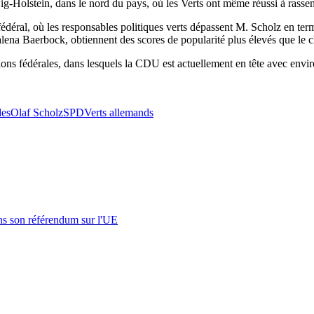
ig-Holstein, dans le nord du pays, où les Verts ont même réussi à rasse
éral, où les responsables politiques verts dépassent M. Scholz en terme
ena Baerbock, obtiennent des scores de popularité plus élevés que le c
ons fédérales, dans lesquels la CDU est actuellement en tête avec envi
des
Olaf Scholz
SPD
Verts allemands
s son référendum sur l'UE