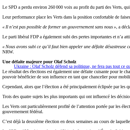
Le SPD a perdu environ 260 000 voix au profit du parti des Verts, qui a
Leur performance place les Verts dans la position confortable de faiseu
« Il n’est pas possible de former un gouvernement sans nous »
, a déc
Le parti libéral FDP a également subi des pertes importantes et n’a att
« Nous avons subi ce qu’il faut bien appeler une défaite désastreuse ce
NRW.
Une défaite majeure pour Olaf Scholz
Ukraine : Olaf Scholz défend sa politique, ne fera pas tout ce 
Le résultat des élections est également une défaite cuisante pour le c
pouvoir bénéficier de son influence en tant que chancelier pour mobilis
Cependant, alors que l’élection a été principalement éclipsée par les q
Trois des quatre sujets les plus importants qui ont influencé les décisi
Les Verts ont particulièrement profité de l’attention portée par les élec
gouvernement fédéral.
C’est déjà la deuxième élection en deux semaines au cours de laquelle 