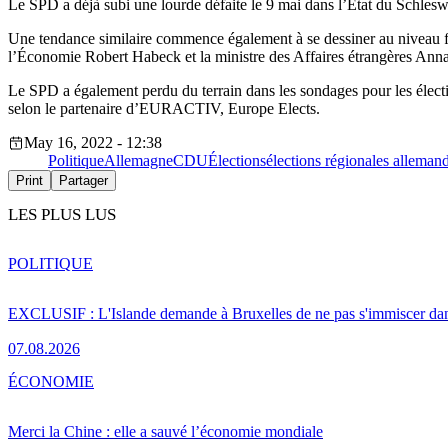
Le SPD a déjà subi une lourde défaite le 9 mai dans l’État du Schlesw
Une tendance similaire commence également à se dessiner au niveau féd
l’Économie Robert Habeck et la ministre des Affaires étrangères Annal
Le SPD a également perdu du terrain dans les sondages pour les électi
selon le partenaire d’EURACTIV, Europe Elects.
May 16, 2022 - 12:38
Politique
Allemagne
CDU
Élections
élections régionales alleman
Print
Partager
LES PLUS LUS
POLITIQUE
EXCLUSIF : L'Islande demande à Bruxelles de ne pas s'immiscer dan
07.08.2026
ÉCONOMIE
Merci la Chine : elle a sauvé l’économie mondiale