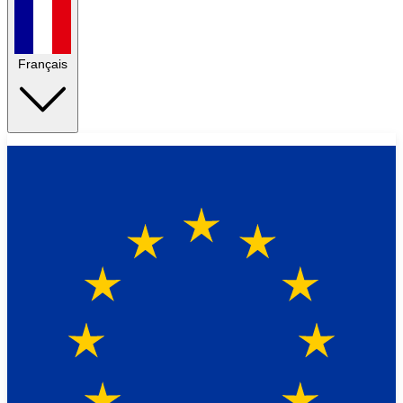
Français