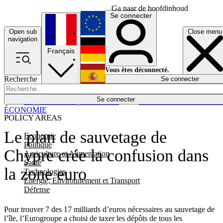
Ga naar de hoofdinhoud
Se connecter
Open sub
Close menu
English
navigation
Français
Deutsch
Vous êtes déconnecté.
Recherche
Se connecter
Español
Lumières éteintes
Se connecter
Rapporteur
Politique
Économie
Newsletters
Evénements
Em
ÉCONOMIE
POLICY AREAS
Le plan de sauvetage de
Economie
Politique
Chypre crée la confusion dans
Agriculture et Alimentation
Santé
la zone euro
Technologies
Energie, Environnement et Transport
Défense
Pour trouver 7 des 17 milliards d’euros nécessaires au sauvetage de
l’île, l’Eurogroupe a choisi de taxer les dépôts de tous les