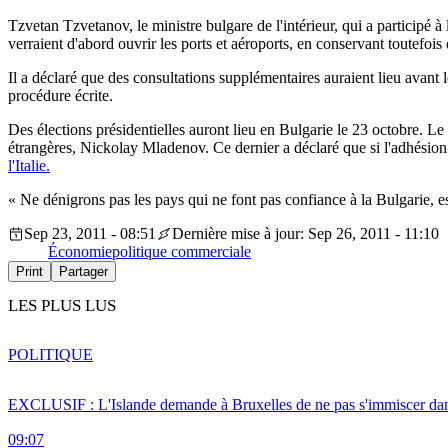
Tzvetan Tzvetanov, le ministre bulgare de l'intérieur, qui a participé 
verraient d'abord ouvrir les ports et aéroports, en conservant toutefois d
Il a déclaré que des consultations supplémentaires auraient lieu avant l
procédure écrite.
Des élections présidentielles auront lieu en Bulgarie le 23 octobre. Le p
étrangères, Nickolay Mladenov. Ce dernier a déclaré que si l'adhésion d
l'Italie.
« Ne dénigrons pas les pays qui ne font pas confiance à la Bulgarie,
Sep 23, 2011 - 08:51
Dernière mise à jour: Sep 26, 2011 - 11:10
Économie
politique commerciale
Print
Partager
LES PLUS LUS
POLITIQUE
EXCLUSIF : L'Islande demande à Bruxelles de ne pas s'immiscer dan
09:07