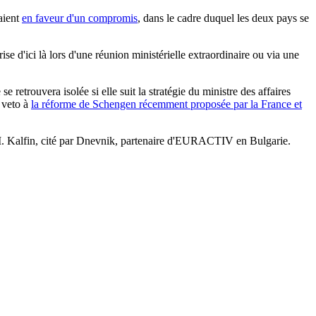
taient
en faveur d'un compromis
, dans le cadre duquel les deux pays se
se d'ici là lors d'une réunion ministérielle extraordinaire ou via une
e retrouvera isolée si elle suit la stratégie du ministre des affaires
n veto à
la réforme de Schengen récemment proposée par la France et
é M. Kalfin, cité par Dnevnik, partenaire d'EURACTIV en Bulgarie.