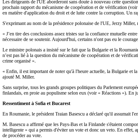
Les dirigeants de l'UE aborderont sans doute à nouveau cette question 
prochain rapport du mécanisme de coopération et de vérification (voir
en matière d'application du droit et de lutte contre la corruption. Un r
S'exprimant au nom de la présidence polonaise de l'UE, Jerzy Miller, min
« J’en tire des conclusions assez tristes sur la confiance mutuelle entr
nécessaire de se soutenir. Aujourd'hui, certains n'ont pas eu le cour
Le ministre polonais a insisté sur le fait que la Bulgarie et la Rouma
n’est pas lié à la question du mécanisme de coopération et de vérificat
crime organisé ».
« Enfin, il est important de noter qu'à l'heure actuelle, la Bulgarie et 
ajouté M. Miller.
Sans surprise, tous les grands groupes politiques du Parlement europé
finlandais, en proie au populisme selon eux (voir « Réactions »). En ju
Ressentiment à Sofia et Bucarest
En Roumanie, le président Traian Basescu a déclaré qu'il assumait l'e
M. Basescu a affirmé que les Pays-Bas et la Finlande s'étaient comport
intelligente » qui a permis d'éviter un vote et donc un veto. En effet, 
de procéder au vote.