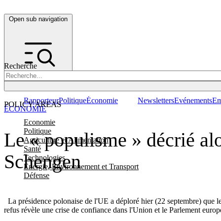
Open sub navigation
Recherche
Rapporteur
Politique
Économie
Newsletters
Evénements
Em
POLICY AREAS
ÉCONOMIE
Economie
Politique
Le « populisme » décrié alo
Agriculture et Alimentation
Santé
Schengen
Technologies
Energie, Environnement et Transport
Défense
La présidence polonaise de l'UE a déploré hier (22 septembre) que les
refus révèle une crise de confiance dans l'Union et le Parlement euro