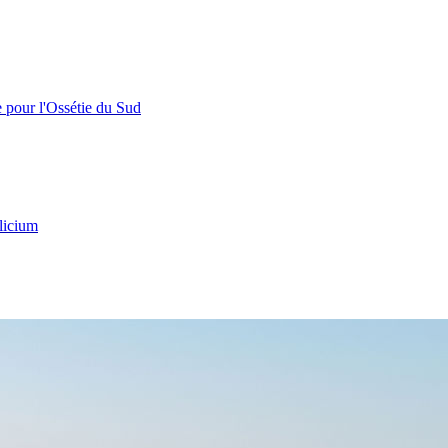
e pour l'Ossétie du Sud
licium