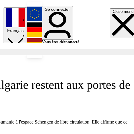
Se connecter
Close menu
English
Français
Deutsch
Vous êtes déconnecté.
Se connecter
Español
Lumières éteintes
lgarie restent aux portes de
umanie à l'espace Schengen de libre circulation. Elle affirme que ce