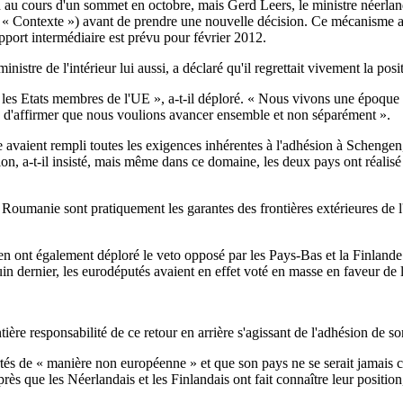
au cours d'un sommet en octobre, mais Gerd Leers, le ministre néerlandai
 « Contexte ») avant de prendre une nouvelle décision. Ce mécanisme a 
apport intermédiaire est prévu pour février 2012.
istre de l'intérieur lui aussi, a déclaré qu'il regrettait vivement la pos
e les Etats membres de l'UE », a-t-il déploré. « Nous vivons une époque di
age d'affirmer que nous voulions avancer ensemble et non séparément ».
nie avaient rempli toutes les exigences inhérentes à l'adhésion à Scheng
ion, a-t-il insisté, mais même dans ce domaine, les deux pays ont réalisé 
la Roumanie sont pratiquement les garantes des frontières extérieures de l'
en ont également déploré le veto opposé par les Pays-Bas et la Finlande 
in dernier, les eurodéputés avaient en effet voté en masse en faveur de l
ntière responsabilité de ce retour en arrière s'agissant de l'adhésion
és de « manière non européenne » et que son pays ne se serait jamais co
après que les Néerlandais et les Finlandais ont fait connaître leur positio