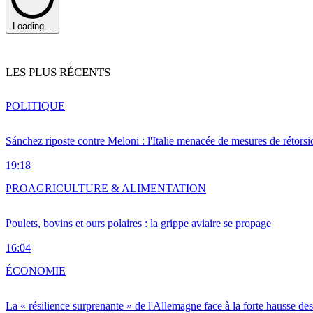
Loading...
LES PLUS RÉCENTS
POLITIQUE
Sánchez riposte contre Meloni : l'Italie menacée de mesures de rétorsi
19:18
PRO
AGRICULTURE & ALIMENTATION
Poulets, bovins et ours polaires : la grippe aviaire se propage
16:04
ÉCONOMIE
La « résilience surprenante » de l'Allemagne face à la forte hausse de