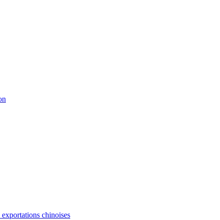
on
s exportations chinoises