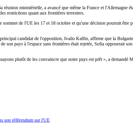
à la réunion ministérielle, a avancé que même la France et l'Allemagne é
es restrictions quant aux frontières terrestres.
e sommet de l'UE les 17 et 18 octobre et qu'une décision pourrait être pri
rincipal candidat de l'opposition, Ivailo Kalfin, affirme que la Bulgarie s
e son pays à l'espace sans frontières était rejetée, Sofia opposerait so
 essayons plutôt de les convaincre que notre pays est prêt », a demand
s son référendum sur l'UE