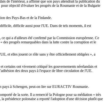
s de l'intérieur, a affirmé que son pays attendrait la publication du
pour objectif d'évaluer les progrès de la Roumanie et de la Bulgarie
ition des Pays-Bas et de la Finlande.
fficile, difficile aussi pour l'UE. Dans de tels moments, il est
en, ce qui a d'ailleurs été confirmé par la Commission européenne. Ce
« des progrès remarquables dans la lutte contre la corruption et le
UE, et elles jouent ce rôle sans y être officiellement obligées », a
et certains ont vivement critiqué les gouvernements néerlandais et
'adhésion des deux pays à l'espace de libre circulation de l'UE.
 de son pays à Schengen, peut-on lire sur EURACTIV Roumanie.
mporté de la sorte. Il a remercié la Pologne pour sa médiation « très
n, la présidence polonaise a reporté l'adoption d'une décision plutôt que