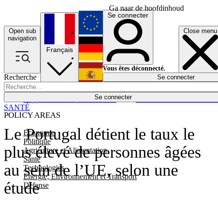
Ga naar de hoofdinhoud
Se connecter
Open sub
Close menu
English
navigation
Français
Deutsch
Vous êtes déconnecté.
Recherche
Se connecter
Español
Lumières éteintes
Se connecter
Rapporteur
Politique
Économie
Newsletters
Evénements
Em
SANTÉ
POLICY AREAS
Le Portugal détient le taux le
Economie
Politique
plus élevé de personnes âgées
Agriculture et Alimentation
Santé
au sein de l’UE, selon une
Technologies
Energie, Environnement et Transport
étude
Défense