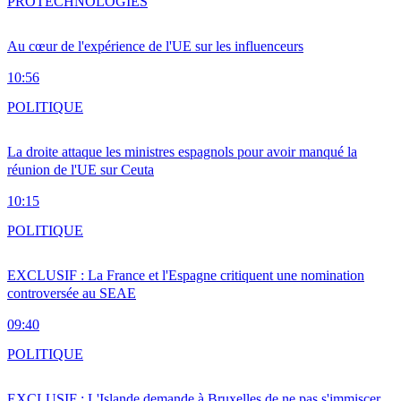
PRO
TECHNOLOGIES
Au cœur de l'expérience de l'UE sur les influenceurs
10:56
POLITIQUE
La droite attaque les ministres espagnols pour avoir manqué la
réunion de l'UE sur Ceuta
10:15
POLITIQUE
EXCLUSIF : La France et l'Espagne critiquent une nomination
controversée au SEAE
09:40
POLITIQUE
EXCLUSIF : L'Islande demande à Bruxelles de ne pas s'immiscer