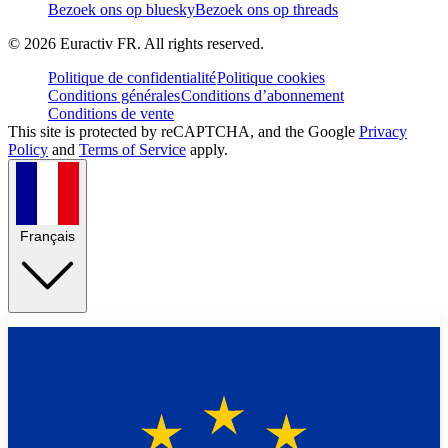
Bezoek ons op bluesky
Bezoek ons op threads
©
2026
Euractiv FR. All rights reserved.
Politique de confidentialité
Politique cookies
Conditions générales
Conditions d’abonnement
Conditions de vente
This site is protected by reCAPTCHA, and the Google
Privacy
Policy
and
Terms of Service
apply.
Français