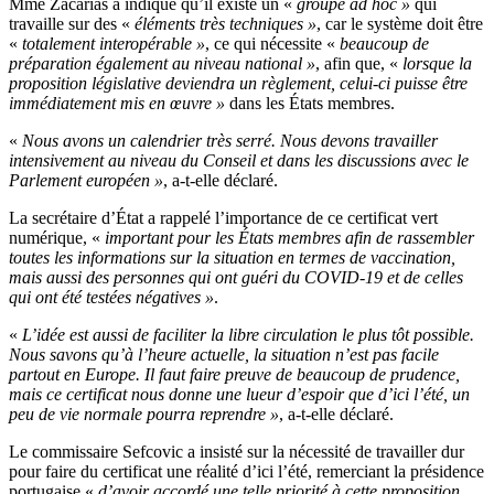
Mme Zacarias a indiqué qu’il existe un «
groupe ad hoc »
qui
travaille sur des «
éléments très techniques »
, car le système doit être
«
totalement interopérable »
, ce qui nécessite «
beaucoup de
préparation également au niveau national »
, afin que, «
lorsque la
proposition législative deviendra un règlement, celui-ci puisse être
immédiatement mis en œuvre »
dans les États membres.
«
Nous avons un calendrier très serré. Nous devons travailler
intensivement au niveau du Conseil et dans les discussions avec le
Parlement européen »
, a-t-elle déclaré.
La secrétaire d’État a rappelé l’importance de ce certificat vert
numérique, «
important pour les États membres afin de rassembler
toutes les informations sur la situation en termes de vaccination,
mais aussi des personnes qui ont guéri du COVID-19 et de celles
qui ont été testées négatives »
.
«
L’idée est aussi de faciliter la libre circulation le plus tôt possible.
Nous savons qu’à l’heure actuelle, la situation n’est pas facile
partout en Europe. Il faut faire preuve de beaucoup de prudence,
mais ce certificat nous donne une lueur d’espoir que d’ici l’été, un
peu de vie normale pourra reprendre »
, a-t-elle déclaré.
Le commissaire Sefcovic a insisté sur la nécessité de travailler dur
pour faire du certificat une réalité d’ici l’été, remerciant la présidence
portugaise «
d’avoir accordé une telle priorité à cette proposition