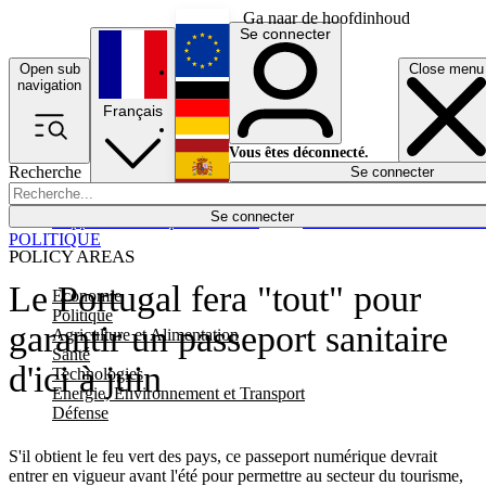
Ga naar de hoofdinhoud
Se connecter
Open sub
Close menu
English
navigation
Français
Deutsch
Vous êtes déconnecté.
Recherche
Se connecter
Español
Lumières éteintes
Se connecter
Rapporteur
Politique
Économie
Newsletters
Evénements
Em
POLITIQUE
POLICY AREAS
Le Portugal fera "tout" pour
Economie
Politique
garantir un passeport sanitaire
Agriculture et Alimentation
Santé
d'ici à juin
Technologies
Energie, Environnement et Transport
Défense
S'il obtient le feu vert des pays, ce passeport numérique devrait
entrer en vigueur avant l'été pour permettre au secteur du tourisme,