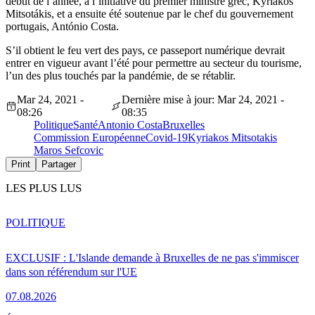
début de l’année, à l’initiative du premier ministre grec, Kyriákos
Mitsotákis, et a ensuite été soutenue par le chef du gouvernement
portugais, António Costa.
S’il obtient le feu vert des pays, ce passeport numérique devrait
entrer en vigueur avant l’été pour permettre au secteur du tourisme,
l’un des plus touchés par la pandémie, de se rétablir.
Mar 24, 2021 -
Dernière mise à jour: Mar 24, 2021 -
08:26
08:35
Politique
Santé
Antonio Costa
Bruxelles
Commission Européenne
Covid-19
Kyriakos Mitsotakis
Maros Sefcovic
Print
Partager
LES PLUS LUS
POLITIQUE
EXCLUSIF : L'Islande demande à Bruxelles de ne pas s'immiscer
dans son référendum sur l'UE
07.08.2026