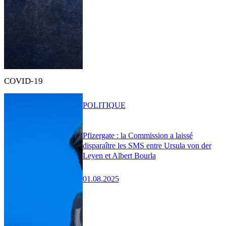
COVID-19
POLITIQUE
Pfizergate : la Commission a laissé
disparaître les SMS entre Ursula von der
Leyen et Albert Bourla
01.08.2025