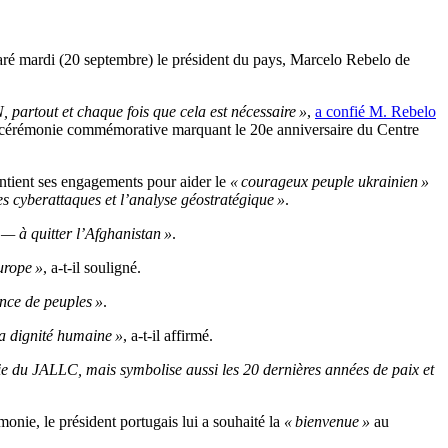
laré mardi (20 septembre) le président du pays, Marcelo Rebelo de
partout et chaque fois que cela est nécessaire »
,
a confié M. Rebelo
a cérémonie commémorative marquant le 20e anniversaire du Centre
intient ses engagements pour aider le
« courageux peuple ukrainien »
es cyberattaques et l’analyse géostratégique »
.
 — à quitter l’Afghanistan »
.
Europe »
, a-t-il souligné.
ance de peuples »
.
la dignité humaine »
, a-t-il affirmé.
vie du JALLC, mais symbolise aussi les 20 dernières années de paix et
ie, le président portugais lui a souhaité la
« bienvenue »
au