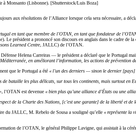
 à Monsanto (Lisbonne). [Shutterstock/Luis Boza]
ours aux résolutions de l’Alliance lorsque cela sera nécessaire, a déc
tugal en tant que membre de l’OTAN, en tant que fondateur de l’OTAN, 
. Le président a prononcé son discours en anglais dans le cadre de l
ssons Learned Centre
, JALLC) de l’OTAN.
la Défense Helena Carreiras — le président a déclaré que le Portugal ma
 Méditerranée, en améliorant l’information, les actions de prévention d
ment que le Portugal a été
« l’un des derniers — sinon le dernier [pays]
 de bataille les plus délicats, sur tous les continents, mais surtout en 
is », l’OTAN est devenue
« bien plus qu’une alliance d’États ou une alli
espect de la Charte des Nations, [c’est une garante] de la liberté et de 
aire du JALLC, M. Rebelo de Sousa a souligné qu’elle
« représente la 
ion de l’OTAN, le général Philippe Lavigne, qui assistait à la cérémon