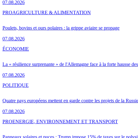
07.08.2026
PRO
AGRICULTURE & ALIMENTATION
Poulets, bovins et ours polaires : la grippe aviaire se propage
07.08.2026
ÉCONOMIE
La « résilience surprenante » de l'Allemagne face à la forte hausse de
07.08.2026
POLITIQUE
Quatre pays européens mettent en garde contre les projets de la Russi
07.08.2026
PRO
ENERGIE, ENVIRONNEMENT ET TRANSPORT
Panneaux solaires et puces : Trump impose 15% de taxes sur le polysi