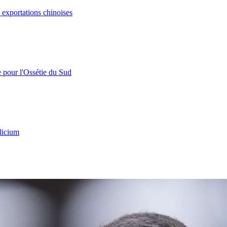
s exportations chinoises
e pour l'Ossétie du Sud
licium