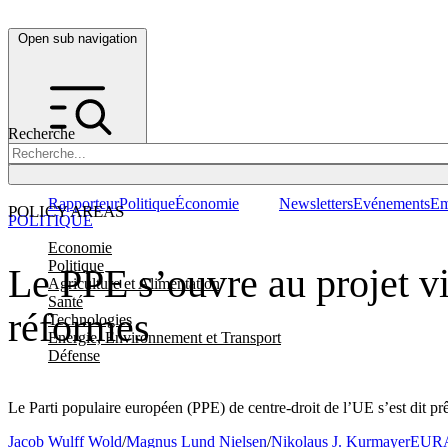
Open sub navigation
Recherche
Rapporteur
Politique
Économie
Newsletters
Evénements
Em
POLICY AREAS
POLITIQUE
Economie
Politique
Le PPE s’ouvre au projet vi
Agriculture et Alimentation
Santé
réformes
Technologies
Energie, Environnement et Transport
Défense
Le Parti populaire européen (PPE) de centre-droit de l’UE s’est dit prê
Jacob Wulff Wold
/
Magnus Lund Nielsen
/
Nikolaus J. Kurmayer
EURA