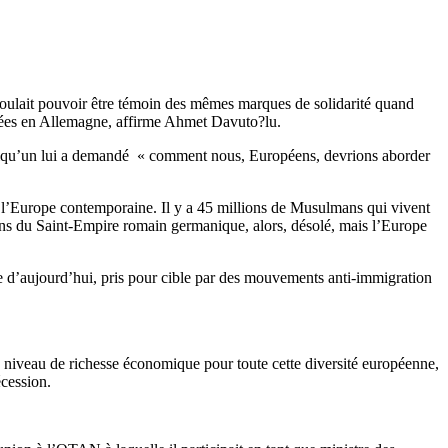
’il voulait pouvoir être témoin des mêmes marques de solidarité quand
quées en Allemagne, affirme Ahmet Davuto?lu.
, quelqu’un lui a demandé « comment nous, Européens, devrions aborder
de l’Europe contemporaine. Il y a 45 millions de Musulmans qui vivent
ens du Saint-Empire romain germanique, alors, désolé, mais l’Europe
ne d’aujourd’hui, pris pour cible par des mouvements anti-immigration
 niveau de richesse économique pour toute cette diversité européenne,
écession.