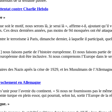
attentats de la semaine passée.
ttentat contre Charlie Hebdo
ée »
que soit le motif, nous serons là, je serai là », affirme-t-il, ajoutant qu
eurs. Ces deux dernières années, pas moins de 94 mosquées ont été atta
ntre le terrorisme à Paris, dimanche dernier, à laquelle il participait
] nous faisons partie de l’histoire européenne. Et nous faisons partie 
é européenne doit être inclusive. Si nous comprenons l’Europe dans le s
ssaires des Nazis après la crise de 1929, et les Musulmans de l’Allemag
prochement en Allemagne
’unir pour l’avenir du continent. « Si nous ne fournissons pas le même
mie turque en plein essor, qui pourrait, selon lui, sortir l’Europe de la r
que. »