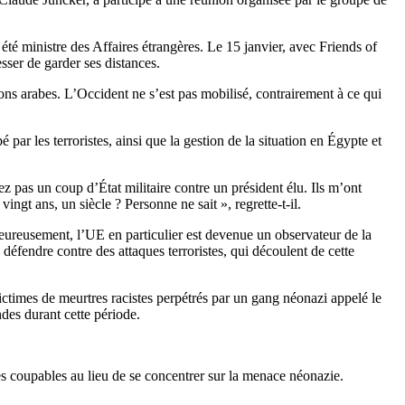
é ministre des Affaires étrangères. Le 15 janvier, avec Friends of
esser de garder ses distances.
ions arabes. L’Occident ne s’est pas mobilisé, contrairement à ce qui
par les terroristes, ainsi que la gestion de la situation en Égypte et
ez pas un coup d’État militaire contre un président élu. Ils m’ont
ingt ans, un siècle ? Personne ne sait », regrette-t-il.
eureusement, l’UE en particulier est devenue un observateur de la
éfendre contre des attaques terroristes, qui découlent de cette
ictimes de meurtres racistes perpétrés par un gang néonazi appelé le
des durant cette période.
les coupables au lieu de se concentrer sur la menace néonazie.