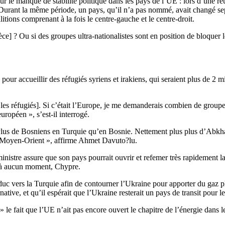
r le manque de stabilité politique dans les pays de l’UE : lors d’une ré
. Durant la même période, un pays, qu’il n’a pas nommé, avait changé sept
tions comprenant à la fois le centre-gauche et le centre-droit.
 Grèce] ? Ou si des groupes ultra-nationalistes sont en position de bloq
r accueillir des réfugiés syriens et irakiens, qui seraient plus de 2 m
nt les réfugiés]. Si c’était l’Europe, je me demanderais combien de groupes
ropéen », s’est-il interrogé.
 Plus de Bosniens en Turquie qu’en Bosnie. Nettement plus plus d’Abkh
it Moyen-Orient », affirme Ahmet Davuto?lu.
istre assure que son pays pourrait ouvrir et refemer très rapidement la 
, à aucun moment, Chypre.
duc vers la Turquie afin de contourner l’Ukraine pour apporter du gaz plu
tive, et qu’il espérait que l’Ukraine resterait un pays de transit pour le
le fait que l’UE n’ait pas encore ouvert le chapitre de l’énergie dans 