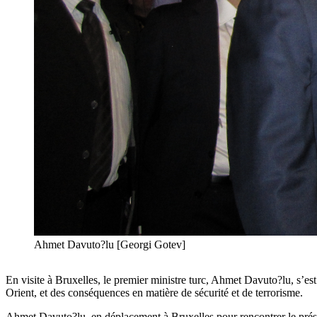
Ahmet Davuto?lu [Georgi Gotev]
En visite à Bruxelles, le premier ministre turc, Ahmet Davuto?lu, s’e
Orient, et des conséquences en matière de sécurité et de terrorisme.
Ahmet Davuto?lu, en déplacement à Bruxelles pour rencontrer le prési