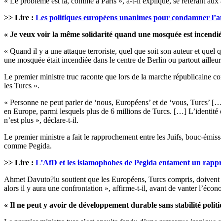
« Le problème est là, comme à Paris », a-t-il expliqué, se référant aux 
>> Lire :
Les politiques européens unanimes pour condamner l’a
« Je veux voir la même solidarité quand une mosquée est incendi
« Quand il y a une attaque terroriste, quel que soit son auteur et quel 
une mosquée était incendiée dans le centre de Berlin ou partout aill
Le premier ministre truc raconte que lors de la marche républicaine co
les Turcs ».
« Personne ne peut parler de ‘nous, Européens’ et de ‘vous, Turcs’ […
en Europe, parmi lesquels plus de 6 millions de Turcs. […] L’identit
n’est plus », déclare-t-il.
Le premier ministre a fait le rapprochement entre les Juifs, bouc-émi
comme Pegida.
>> Lire :
L’AfD et les islamophobes de Pegida entament un rap
Ahmet Davuto?lu soutient que les Européens, Turcs compris, doivent s
alors il y aura une confrontation », affirme-t-il, avant de vanter l’écono
« Il ne peut y avoir de développement durable sans stabilité politi