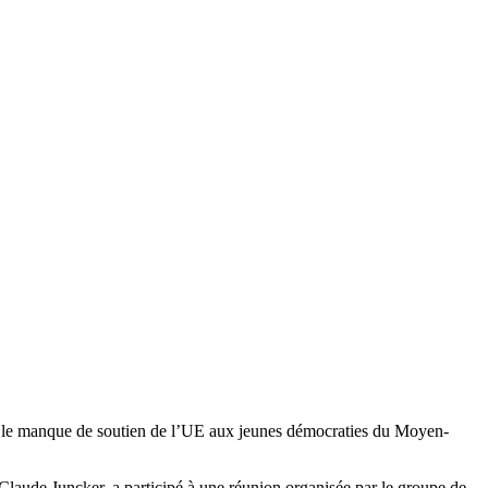
 sur le manque de soutien de l’UE aux jeunes démocraties du Moyen-
laude Juncker, a participé à une réunion organisée par le groupe de