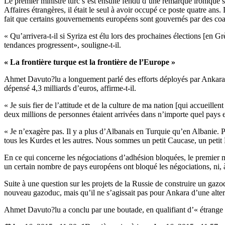
Le premier ministre turc s’est ensuite fendu d’une remarque ironique su
Affaires étrangères, il était le seul à avoir occupé ce poste quatre ans
fait que certains gouvernements européens sont gouvernés par des coali
« Qu’arrivera-t-il si Syriza est élu lors des prochaines élections [en
tendances progressent», souligne-t-il.
« La frontière turque est la frontière de l’Europe »
Ahmet Davuto?lu a longuement parlé des efforts déployés par Ankara pou
dépensé 4,3 milliards d’euros, affirme-t-il.
« Je suis fier de l’attitude et de la culture de ma nation [qui accueille
deux millions de personnes étaient arrivées dans n’importe quel pays eu
« Je n’exagère pas. Il y a plus d’Albanais en Turquie qu’en Albanie.
tous les Kurdes et les autres. Nous sommes un petit Caucase, un pet
En ce qui concerne les négociations d’adhésion bloquées, le premier min
un certain nombre de pays européens ont bloqué les négociations, ni
Suite à une question sur les projets de la Russie de construire un gazo
nouveau gazoduc, mais qu’il ne s’agissait pas pour Ankara d’une alterna
Ahmet Davuto?lu a conclu par une boutade, en qualifiant d’« étrange » 