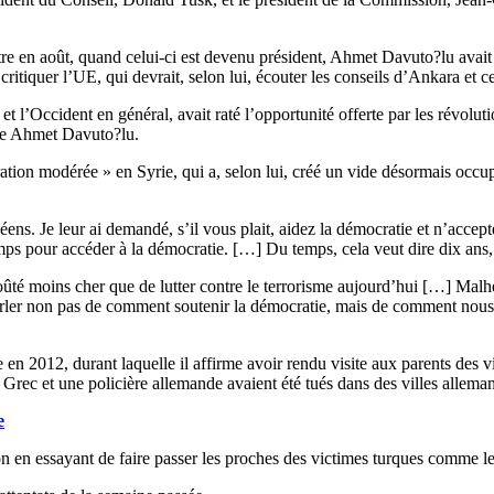
en août, quand celui-ci est devenu président, Ahmet Davuto?lu avait ét
ritiquer l’UE, qui devrait, selon lui, écouter les conseils d’Ankara et c
t l’Occident en général, avait raté l’opportunité offerte par les révolut
once Ahmet Davuto?lu.
tion modérée » en Syrie, qui a, selon lui, créé un vide désormais occupé 
ens. Je leur ai demandé, s’il vous plait, aidez la démocratie et n’accept
emps pour accéder à la démocratie. […] Du temps, cela veut dire dix ans, v
ûté moins cher que de lutter contre le terrorisme aujourd’hui […] Malh
arler non pas de comment soutenir la démocratie, mais de comment nous d
en 2012, durant laquelle il affirme avoir rendu visite aux parents des v
Grec et une policière allemande avaient été tués dans des villes alleman
e
ation en essayant de faire passer les proches des victimes turques comme 