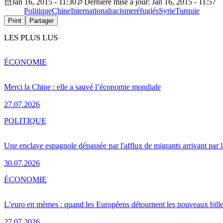
Jan 16, 2015 - 11:30
Dernière mise à jour: Jan 16, 2015 - 11:57
Politique
Chine
International
racisme
réfugiés
Syrie
Turquie
Print
Partager
LES PLUS LUS
ÉCONOMIE
Merci la Chine : elle a sauvé l’économie mondiale
27.07.2026
POLITIQUE
Une enclave espagnole dépassée par l'afflux de migrants arrivant par 
30.07.2026
ÉCONOMIE
L’euro en mèmes : quand les Européens détournent les nouveaux bille
27.07.2026