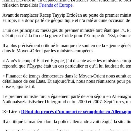
réflexion bruxellois
Friends of Europe
.
Avant de remplacer Recep Tayyip Erdo?an au poste de premier ministre 
Europe, il a donc parlé de géopolitique et n’a raté aucune occasion de c
L’un des principaux messages du premier ministre turc était que l’UE, e
s’était passé à la fin de la guerre froide pour l’Europe de l’Est, dén
Il a plus précisément critiqué le manque de soutien de la « jeune généra
dans le Moyen-Orient par les ministres européens.
« Après le coup d’État en Égypte, j’ai discuté avec les ministres europé
répondu que l’Égypte était un cas particulier et qu’il lui faudrait du t
« Financer de jeunes démocraties dans le Moyen-Orient nous aurait co
défaillance de ces États. Et aujourd’hui, nous nous réunissons pour p
crise », ajoute-t-il.
Le premier ministre turc a également parlé de son séjour en Allemagne 
Nationalsozialistischer Untergrund entre 2000 et 2007. Sept Turcs, un 
>> Lire :
Début du procès d’un meurtre xénophobe en Allemagn
Il a critiqué la manière dont la police allemande avait réagi à la situ