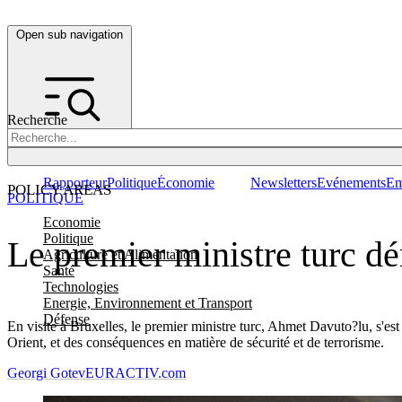
Open sub navigation
Recherche
Rapporteur
Politique
Économie
Newsletters
Evénements
Em
POLICY AREAS
POLITIQUE
Economie
Politique
Le premier ministre turc dé
Agriculture et Alimentation
Santé
Technologies
Energie, Environnement et Transport
Défense
En visite à Bruxelles, le premier ministre turc, Ahmet Davuto?lu, s'es
Orient, et des conséquences en matière de sécurité et de terrorisme.
Georgi Gotev
EURACTIV.com