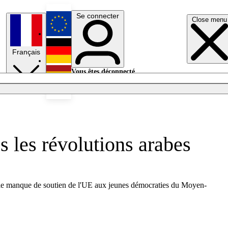
Se connecter
Close menu
English
Français
Deutsch
Vous êtes déconnecté.
Se connecter
Español
Lumières éteintes
s les révolutions arabes
sur le manque de soutien de l'UE aux jeunes démocraties du Moyen-