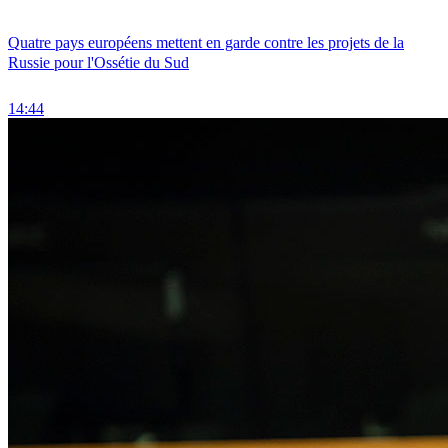
Quatre pays européens mettent en garde contre les projets de la
Russie pour l'Ossétie du Sud
14:44