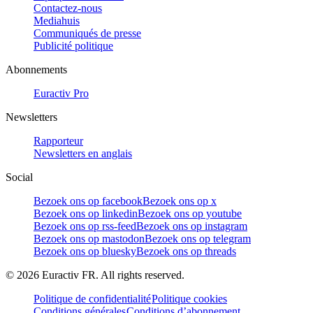
Contactez-nous
Mediahuis
Communiqués de presse
Publicité politique
Abonnements
Euractiv Pro
Newsletters
Rapporteur
Newsletters en anglais
Social
Bezoek ons op facebook
Bezoek ons op x
Bezoek ons op linkedin
Bezoek ons op youtube
Bezoek ons op rss-feed
Bezoek ons op instagram
Bezoek ons op mastodon
Bezoek ons op telegram
Bezoek ons op bluesky
Bezoek ons op threads
©
2026
Euractiv FR. All rights reserved.
Politique de confidentialité
Politique cookies
Conditions générales
Conditions d’abonnement