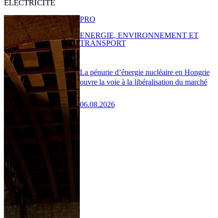
ÉLECTRICITÉ
PRO
ENERGIE, ENVIRONNEMENT ET
TRANSPORT
La pénurie d’énergie nucléaire en Hongrie
ouvre la voie à la libéralisation du marché
06.08.2026