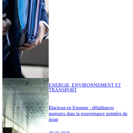
ENERGIE, ENVIRONNEMENT ET
TRANSPORT
Blackout en Espagne : défaillances
majeures dans la gouvernance pointées du
doigt