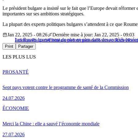
Le président bulgare a insisté sur le fait que l’Europe devait réforme
importantes sur ses ambitions stratégiques.
La plupart des experts politiques bulgares s’attendent à ce que Roume
Jan 22, 2025 - 08:26
Dernière mise à jour: Jan 22, 2025 - 09:03
Les Russes investissent de plus en plus dans des sociétés basée
Politique
Bulgarie
Chine
guerre
International
Roumen Radev
Russ
Print
Partager
LES PLUS LUS
PRO
SANTÉ
Sept pays votent contre le programme de santé de la Commission
24.07.2026
ÉCONOMIE
Merci la Chine : elle a sauvé l’économie mondiale
27.07.2026