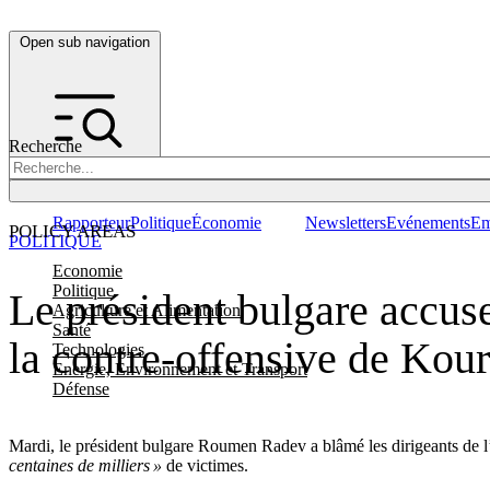
Open sub navigation
Recherche
Rapporteur
Politique
Économie
Newsletters
Evénements
Em
POLICY AREAS
POLITIQUE
Economie
Politique
Le président bulgare accuse
Agriculture et Alimentation
Santé
la contre-offensive de Kou
Technologies
Energie, Environnement et Transport
Défense
Mardi, le président bulgare Roumen Radev a blâmé les dirigeants de l’
centaines de milliers »
de victimes.