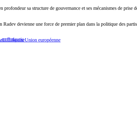
r en profondeur sa structure de gouvernance et ses mécanismes de prise d
n Radev devienne une force de premier plan dans la politique des partis 
s en Bulgarie
ie
UE
Ukraine
Union européenne