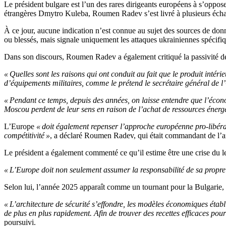
Le président bulgare est l’un des rares dirigeants européens à s’oppos
étrangères Dmytro Kuleba, Roumen Radev s’est livré à plusieurs échange
À ce jour, aucune indication n’est connue au sujet des sources de donn
ou blessés, mais signale uniquement les attaques ukrainiennes spécifique
Dans son discours, Roumen Radev a également critiqué la passivité de 
« Quelles sont les raisons qui ont conduit au fait que le produit intér
d’équipements militaires, comme le prétend le secrétaire général de 
« Pendant ce temps, depuis des années, on laisse entendre que l’éco
Moscou perdent de leur sens en raison de l’achat de ressources énerg
L’Europe
« doit également repenser l’approche européenne pro-libérale
compétitivité »
, a déclaré Roumen Radev, qui était commandant de l’arm
Le président a également commenté ce qu’il estime être une crise du le
« L’Europe doit non seulement assumer la responsabilité de sa propre
Selon lui, l’année 2025 apparaît comme un tournant pour la Bulgarie, 
« L’architecture de sécurité s’effondre, les modèles économiques établ
de plus en plus rapidement. Afin de trouver des recettes efficaces pour
poursuivi.