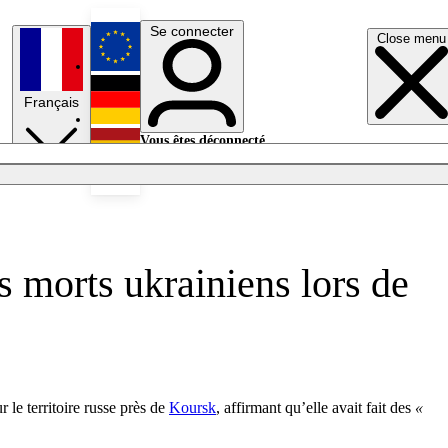
Se connecter
Close menu
English
Français
Deutsch
Vous êtes déconnecté.
Se connecter
Español
Lumières éteintes
s morts ukrainiens lors de
le territoire russe près de
Koursk
, affirmant qu’elle avait fait des
«