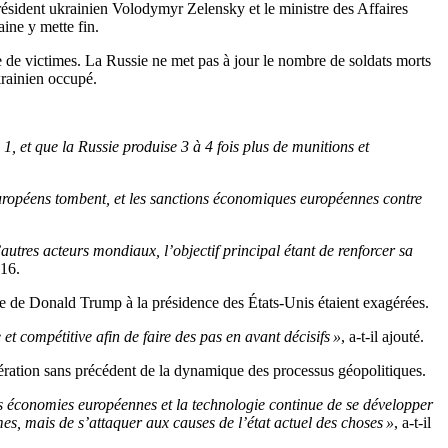
président ukrainien Volodymyr Zelensky et le ministre des Affaires
ine y mette fin.
e de victimes. La Russie ne met pas à jour le nombre de soldats morts
ukrainien occupé.
 1, et que la Russie produise 3 à 4 fois plus de munitions et
uropéens tombent, et les sanctions économiques européennes contre
autres acteurs mondiaux, l’objectif principal étant de renforcer sa
016.
ure de Donald Trump à la présidence des États-Unis étaient exagérées.
 compétitive afin de faire des pas en avant décisifs »
, a-t-il ajouté.
lération sans précédent de la dynamique des processus géopolitiques.
ales économies européennes et la technologie continue de se développer
mes, mais de s’attaquer aux causes de l’état actuel des choses »
, a-t-il