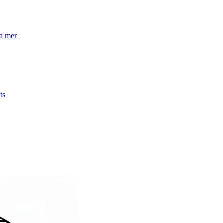
la mer
ts