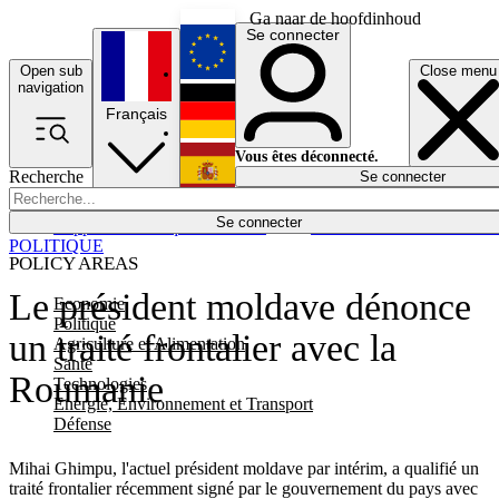
Ga naar de hoofdinhoud
Se connecter
Open sub
Close menu
English
navigation
Français
Deutsch
Vous êtes déconnecté.
Recherche
Se connecter
Español
Lumières éteintes
Se connecter
Rapporteur
Politique
Économie
Newsletters
Evénements
Em
POLITIQUE
POLICY AREAS
Le président moldave dénonce
Economie
Politique
un traité frontalier avec la
Agriculture et Alimentation
Santé
Roumanie
Technologies
Energie, Environnement et Transport
Défense
Mihai Ghimpu, l'actuel président moldave par intérim, a qualifié un
traité frontalier récemment signé par le gouvernement du pays avec