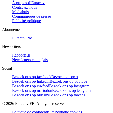
À propos d’Euractiv
Contactez-nous
Mediahuis
Communiqués de presse
Publicité politique
Abonnements
Euractiv Pro
Newsletters
Rapporteur
Newsletters en anglais
Social
Bezoek ons op facebook
Bezoek ons op x
Bezoek ons op linkedin
Bezoek ons op youtube
Bezoek ons op rss-feed
Bezoek ons op instagram
Bezoek ons op mastodon
Bezoek ons op telegram
Bezoek ons op bluesky
Bezoek ons op threads
©
2026
Euractiv FR. All rights reserved.
Politique de confidentialité
Politique cookies