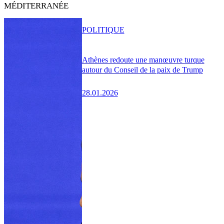
MÉDITERRANÉE
POLITIQUE
Athènes redoute une manœuvre turque
autour du Conseil de la paix de Trump
28.01.2026