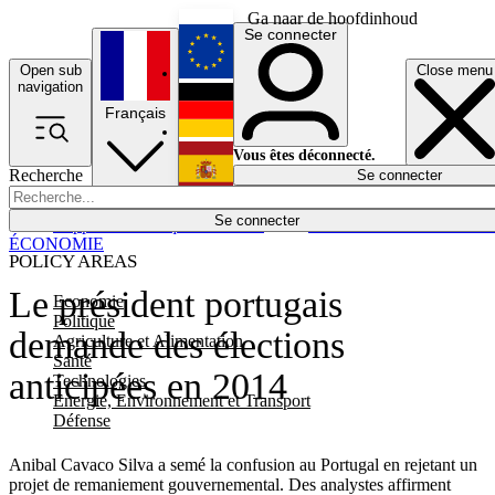
Ga naar de hoofdinhoud
Se connecter
Open sub
Close menu
English
navigation
Français
Deutsch
Vous êtes déconnecté.
Recherche
Se connecter
Español
Lumières éteintes
Se connecter
Rapporteur
Politique
Économie
Newsletters
Evénements
Em
ÉCONOMIE
POLICY AREAS
Le président portugais
Economie
Politique
demande des élections
Agriculture et Alimentation
Santé
anticipées en 2014
Technologies
Energie, Environnement et Transport
Défense
Anibal Cavaco Silva a semé la confusion au Portugal en rejetant un
projet de remaniement gouvernemental. Des analystes affirment