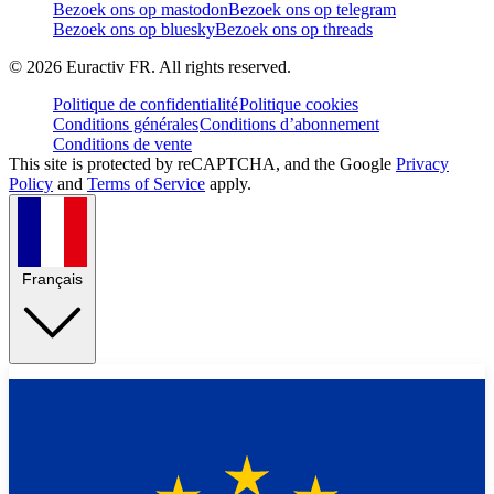
Bezoek ons op mastodon
Bezoek ons op telegram
Bezoek ons op bluesky
Bezoek ons op threads
©
2026
Euractiv FR. All rights reserved.
Politique de confidentialité
Politique cookies
Conditions générales
Conditions d’abonnement
Conditions de vente
This site is protected by reCAPTCHA, and the Google
Privacy
Policy
and
Terms of Service
apply.
Français