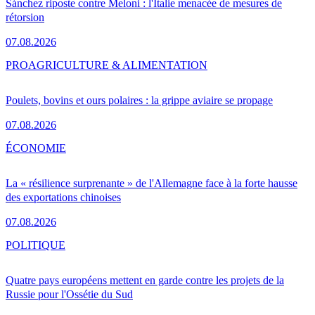
Sánchez riposte contre Meloni : l'Italie menacée de mesures de
rétorsion
07.08.2026
PRO
AGRICULTURE & ALIMENTATION
Poulets, bovins et ours polaires : la grippe aviaire se propage
07.08.2026
ÉCONOMIE
La « résilience surprenante » de l'Allemagne face à la forte hausse
des exportations chinoises
07.08.2026
POLITIQUE
Quatre pays européens mettent en garde contre les projets de la
Russie pour l'Ossétie du Sud