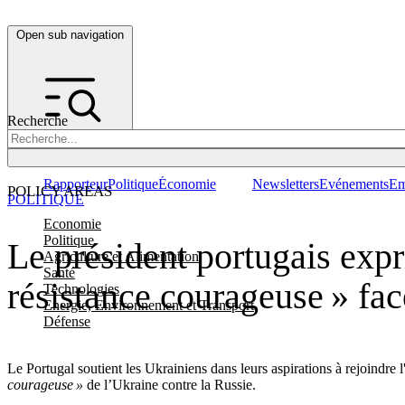
Open sub navigation
Recherche
Rapporteur
Politique
Économie
Newsletters
Evénements
Em
POLICY AREAS
POLITIQUE
Economie
Politique
Le président portugais expr
Agriculture et Alimentation
Santé
résistance courageuse » fac
Technologies
Energie, Environnement et Transport
Défense
Le Portugal soutient les Ukrainiens dans leurs aspirations à rejoind
courageuse »
de l’Ukraine contre la Russie.