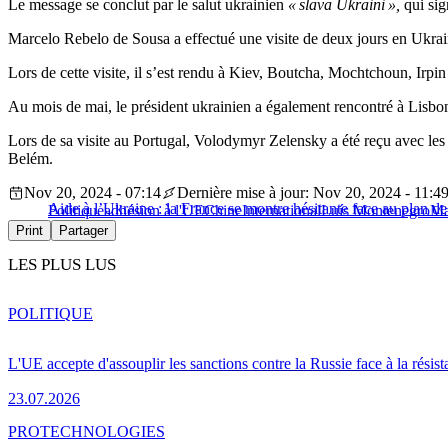
Le message se conclut par le salut ukrainien
« slava Ukraini »,
qui sig
Marcelo Rebelo de Sousa a effectué une visite de deux jours en Ukrain
Lors de cette visite, il s’est rendu à Kiev, Boutcha, Mochtchoun, Irpi
Au mois de mai, le président ukrainien a également rencontré à Lisbon
Lors de sa visite au Portugal, Volodymyr Zelensky a été reçu avec les 
Belém.
Nov 20, 2024 - 07:14
Dernière mise à jour: Nov 20, 2024 - 11:4
Aide à l’Ukraine : la France se montre hésitante face au plan d
Politique
adhésion à l'UE
Chine
International
Luís Montenegro
Ma
Print
Partager
LES PLUS LUS
POLITIQUE
L'UE accepte d'assouplir les sanctions contre la Russie face à la résis
23.07.2026
PRO
TECHNOLOGIES