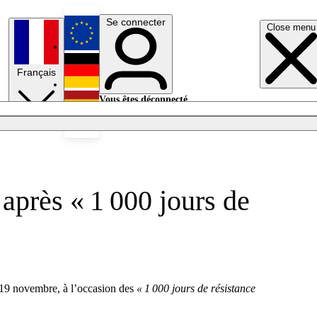
Se connecter
Close menu
English
Français
Deutsch
Vous êtes déconnecté.
Se connecter
Español
Lumières éteintes
après « 1 000 jours de
i 19 novembre, à l’occasion des
« 1 000 jours de résistance