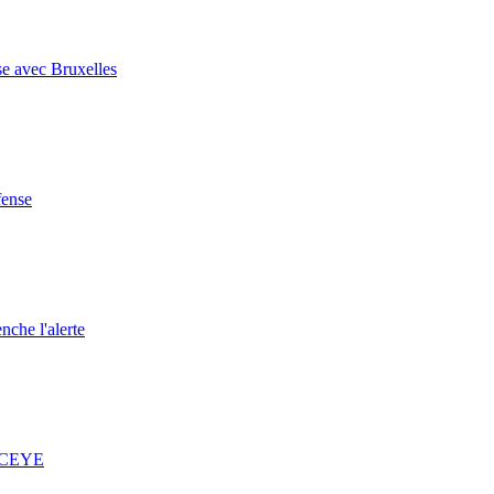
se avec Bruxelles
fense
nche l'alerte
 ICEYE