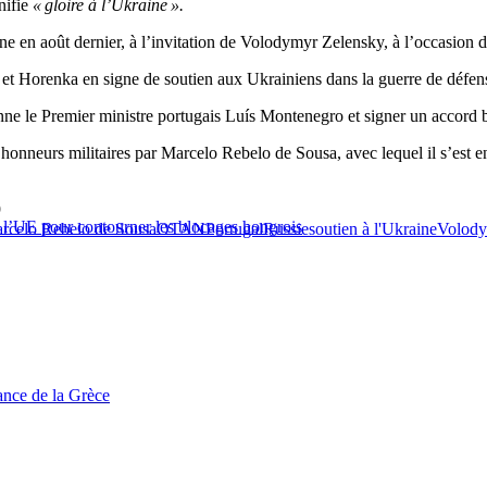
nifie
« gloire à l’Ukraine ».
e en août dernier, à l’invitation de Volodymyr Zelensky, à l’occasion 
n et Horenka en signe de soutien aux Ukrainiens dans la guerre de défen
ne le Premier ministre portugais Luís Montenegro et signer un accord bil
honneurs militaires par Marcelo Rebelo de Sousa, avec lequel il s’est en
9
e l’UE pour contourner les blocages hongrois
rcelo Rebelo de Sousa
OTAN
Portugal
Russie
soutien à l'Ukraine
Volody
tance de la Grèce