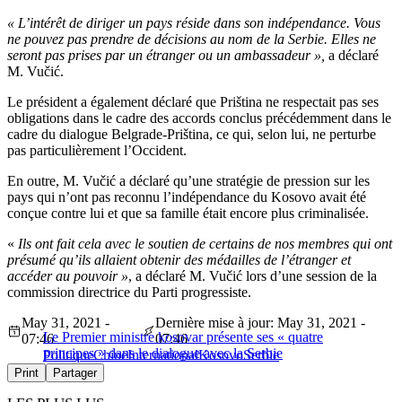
« L’intérêt de diriger un pays réside dans son indépendance. Vous
ne pouvez pas prendre de décisions au nom de la Serbie. Elles ne
seront pas prises par un étranger ou un ambassadeur »,
a déclaré
M. Vučić.
Le président a également déclaré que Priština ne respectait pas ses
obligations dans le cadre des accords conclus précédemment dans le
cadre du dialogue Belgrade-Priština, ce qui, selon lui, ne perturbe
pas particulièrement l’Occident.
En outre, M. Vučić a déclaré qu’une stratégie de pression sur les
pays qui n’ont pas reconnu l’indépendance du Kosovo avait été
conçue contre lui et que sa famille était encore plus criminalisée.
«
Ils ont fait cela avec le soutien de certains de nos membres qui ont
présumé qu’ils allaient obtenir des médailles de l’étranger et
accéder au pouvoir »
, a déclaré M. Vučić lors d’une session de la
commission directrice du Parti progressiste.
May 31, 2021 -
Dernière mise à jour: May 31, 2021 -
Le Premier ministre kosovar présente ses « quatre
07:46
07:46
principes » dans le dialogue avec la Serbie
Politique
Chine
International
Kosovo
Serbie
Print
Partager