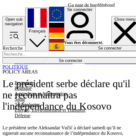
Ga naar de hoofdinhoud
Se connecter
Open sub
Close menu
English
navigation
Français
Deutsch
Vous êtes déconnecté.
Recherche
Se connecter
Español
Lumières éteintes
Se connecter
Rapporteur
Politique
Économie
Newsletters
Evénements
Em
POLITIQUE
POLICY AREAS
Le président serbe déclare qu'il
Economie
Politique
ne reconnaîtra pas
Agriculture et Alimentation
Santé
l'indépendance du Kosovo
Technologies
Energie, Environnement et Transport
Défense
Le président serbe Aleksandar Vučić a déclaré samedi qu’il ne
signerait aucune reconnaissance de l’indépendance du Kosovo,