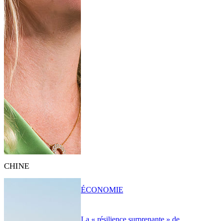
CHINE
ÉCONOMIE
La « résilience surprenante » de