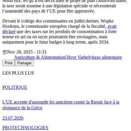
Selon eux, tel qu’il est décrit dans le projet de plan cardiovasculaire,
la taxe serait soumise à une législation spéciale et nécessiterait
l’unanimité des pays de l’UE pour être approuvée.
Devant le collège des commissaires en juillet dernier, Wopke
Hoekstra, le commissaire européen chargé de la fiscalité,
avait
déclaré
que des taxes sur les produits de consommation à forte
teneur en sel ou en sucre pourraient être envisagées, mais
uniquement pour le futur budget à long terme, après 2034.
Nov 28, 2025 - 11:31
Agriculture & Alimentation
Oliver Varhelyi
taxe alimentaire
Print
Partager
LES PLUS LUS
POLITIQUE
L'UE accepte d'assouplir les sanctions contre la Russie face à la
résistance de la Grèce
23.07.2026
PRO
TECHNOLOGIES