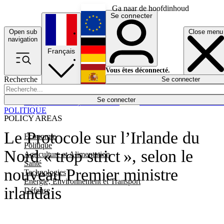
Ga naar de hoofdinhoud
Se connecter
Open sub
Close menu
English
navigation
Français
Deutsch
Vous êtes déconnecté.
Recherche
Se connecter
Español
Lumières éteintes
Se connecter
Rapporteur
Politique
Économie
Newsletters
Evénements
Em
POLITIQUE
POLICY AREAS
Le Protocole sur l’Irlande du
Economie
Politique
Nord « trop strict », selon le
Agriculture et Alimentation
Santé
nouveau Premier ministre
Technologies
Energie, Environnement et Transport
irlandais
Défense