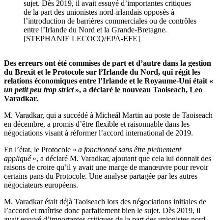
sujet. Dès 2019, il avait essuyé d’importantes critiques
de la part des unionistes nord-irlandais opposés à
l’introduction de barrières commerciales ou de contrôles
entre l’Irlande du Nord et la Grande-Bretagne.
[STEPHANIE LECOCQ/EPA-EFE]
Des erreurs ont été commises de part et d’autre dans la gestion
du Brexit et le Protocole sur l’Irlande du Nord, qui régit les
relations économiques entre l’Irlande et le Royaume-Uni était «
un petit peu trop strict
», a déclaré le nouveau Taoiseach, Leo
Varadkar.
M. Varadkar, qui a succédé à Micheál Martin au poste de Taoiseach
en décembre, a promis d’être flexible et raisonnable dans les
négociations visant à réformer l’accord international de 2019.
En l’état, le Protocole «
a fonctionné sans être pleinement
appliqué
», a déclaré M. Varadkar, ajoutant que cela lui donnait des
raisons de croire qu’il y avait une marge de manœuvre pour revoir
certains pans du Protocole. Une analyse partagée par les autres
négociateurs européens.
M. Varadkar était déjà Taoiseach lors des négociations initiales de
l’accord et maîtrise donc parfaitement bien le sujet. Dès 2019, il
avait essuyé d’importantes critiques de la part des unionistes nord-