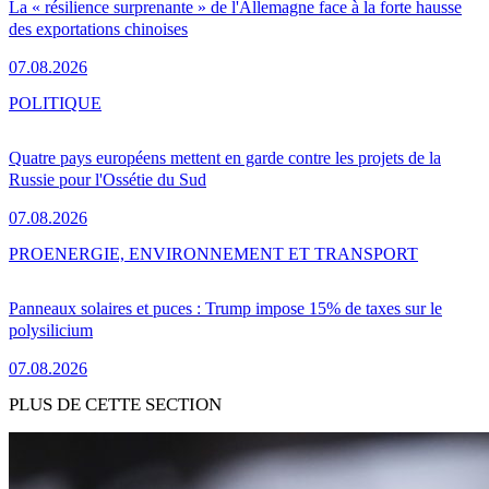
La « résilience surprenante » de l'Allemagne face à la forte hausse
des exportations chinoises
07.08.2026
POLITIQUE
Quatre pays européens mettent en garde contre les projets de la
Russie pour l'Ossétie du Sud
07.08.2026
PRO
ENERGIE, ENVIRONNEMENT ET TRANSPORT
Panneaux solaires et puces : Trump impose 15% de taxes sur le
polysilicium
07.08.2026
PLUS DE CETTE SECTION