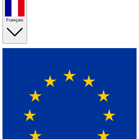
Français