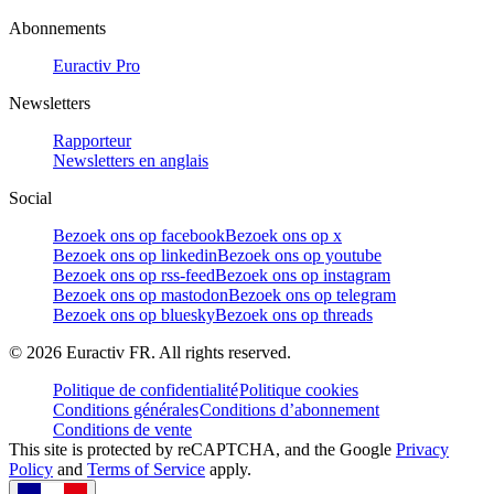
Abonnements
Euractiv Pro
Newsletters
Rapporteur
Newsletters en anglais
Social
Bezoek ons op facebook
Bezoek ons op x
Bezoek ons op linkedin
Bezoek ons op youtube
Bezoek ons op rss-feed
Bezoek ons op instagram
Bezoek ons op mastodon
Bezoek ons op telegram
Bezoek ons op bluesky
Bezoek ons op threads
©
2026
Euractiv FR. All rights reserved.
Politique de confidentialité
Politique cookies
Conditions générales
Conditions d’abonnement
Conditions de vente
This site is protected by reCAPTCHA, and the Google
Privacy
Policy
and
Terms of Service
apply.