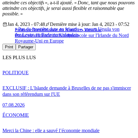
atteindre ces objectifs
», a-t-il ajouté. «
Donc, tant que nous pouvons
atteindre ces objectifs, je serai aussi flexible et raisonnable que
possible.
»
Jan 4, 2023 - 07:48
Dernière mise à jour: Jan 4, 2023 - 07:52
« Pas de frontière dure en Irlande », assure Ursula von
Politique
Brexit
Irlande du Nord
Leo Varadkar
der Leyen au Parlement irlandais
Protocole d'Irlande du Nord
protocole sur l'Irlande du Nord
Royaume-Uni en Europe
Print
Partager
LES PLUS LUS
POLITIQUE
EXCLUSIF : L'Islande demande à Bruxelles de ne pas s'immiscer
dans son référendum sur l'UE
07.08.2026
ÉCONOMIE
Merci la Chine : elle a sauvé l’économie mondiale