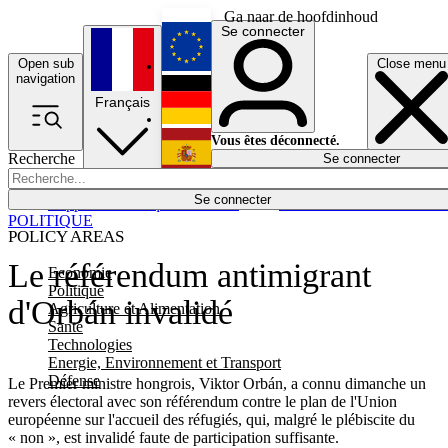
Ga naar de hoofdinhoud
Se connecter
Open sub
Close menu
English
navigation
Français
Deutsch
Vous êtes déconnecté.
Recherche
Se connecter
Español
Lumières éteintes
Se connecter
Rapporteur
Politique
Économie
Newsletters
Evénements
Em
POLITIQUE
POLICY AREAS
Le référendum antimigrant
Economie
Politique
d'Orbán invalidé
Agriculture et Alimentation
Santé
Technologies
Energie, Environnement et Transport
Défense
Le Premier ministre hongrois, Viktor Orbán, a connu dimanche un
revers électoral avec son référendum contre le plan de l'Union
européenne sur l'accueil des réfugiés, qui, malgré le plébiscite du
« non », est invalidé faute de participation suffisante.