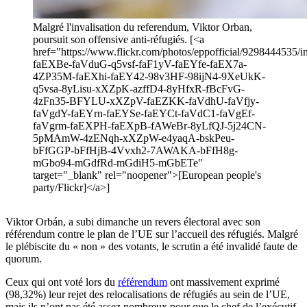
Malgré l'invalisation du referendum, Viktor Orban,
poursuit son offensive anti-réfugiés. [<a
href="https://www.flickr.com/photos/eppofficial/9298444535/in
faEXBe-faVduG-q5vsf-faF1yV-faEYfe-faEX7a-
4ZP35M-faEXhi-faEY42-98v3HF-98ijN4-9XeUkK-
q5vsa-8yLisu-xXZpK-azffD4-8yHfxR-fBcFvG-
4zFn35-BFYLU-xXZpV-faEZKK-faVdhU-faVfjy-
faVgdY-faEYrn-faEYSe-faEYCt-faVdC1-faVgEf-
faVgrm-faEXPH-faEXpB-fAWeBr-8yLfQJ-5j24CN-
5pMAmW-4zENqh-xXZpW-e4yaqA-bskPeu-
bFfGGP-bFfHjB-4Vvxh2-7AWAKA-bFfH8g-
mGbo94-mGdfRd-mGdiH5-mGbETe"
target="_blank" rel="noopener">[European people's
party/Flickr]</a>]
Viktor Orbán, a subi dimanche un revers électoral avec son
référendum contre le plan de l’UE sur l’accueil des réfugiés. Malgré
le plébiscite du « non » des votants, le scrutin a été invalidé faute de
quorum.
Ceux qui ont voté lors du
référendum
ont massivement exprimé
(98,32%) leur rejet des relocalisations de réfugiés au sein de l’UE,
mais ils n’ont pas été assez nombreux pour que le chef de l’exécutif