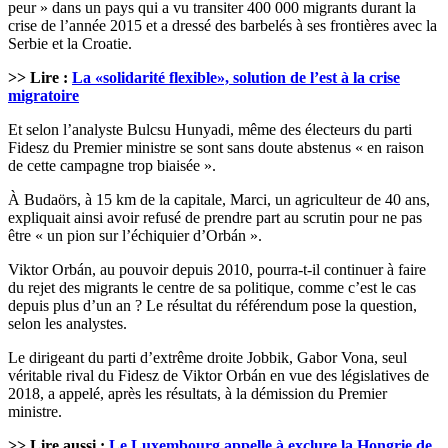
peur » dans un pays qui a vu transiter 400 000 migrants durant la
crise de l’année 2015 et a dressé des barbelés à ses frontières avec la
Serbie et la Croatie.
>> Lire :
La «solidarité flexible», solution de l’est à la crise
migratoire
Et selon l’analyste Bulcsu Hunyadi, même des électeurs du parti
Fidesz du Premier ministre se sont sans doute abstenus « en raison
de cette campagne trop biaisée ».
À Budaörs, à 15 km de la capitale, Marci, un agriculteur de 40 ans,
expliquait ainsi avoir refusé de prendre part au scrutin pour ne pas
être « un pion sur l’échiquier d’Orbán ».
Viktor Orbán, au pouvoir depuis 2010, pourra-t-il continuer à faire
du rejet des migrants le centre de sa politique, comme c’est le cas
depuis plus d’un an ? Le résultat du référendum pose la question,
selon les analystes.
Le dirigeant du parti d’extrême droite Jobbik, Gabor Vona, seul
véritable rival du Fidesz de Viktor Orbán en vue des législatives de
2018, a appelé, après les résultats, à la démission du Premier
ministre.
>> Lire aussi :
Le Luxembourg appelle à exclure la Hongrie de