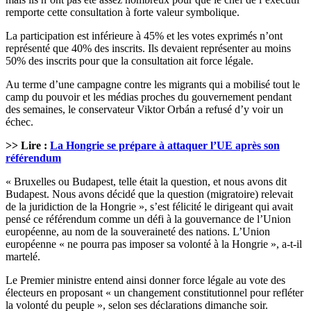
remporte cette consultation à forte valeur symbolique.
La participation est inférieure à 45% et les votes exprimés n’ont
représenté que 40% des inscrits. Ils devaient représenter au moins
50% des inscrits pour que la consultation ait force légale.
Au terme d’une campagne contre les migrants qui a mobilisé tout le
camp du pouvoir et les médias proches du gouvernement pendant
des semaines, le conservateur Viktor Orbán a refusé d’y voir un
échec.
>> Lire :
La Hongrie se prépare à attaquer l’UE après son
référendum
« Bruxelles ou Budapest, telle était la question, et nous avons dit
Budapest. Nous avons décidé que la question (migratoire) relevait
de la juridiction de la Hongrie », s’est félicité le dirigeant qui avait
pensé ce référendum comme un défi à la gouvernance de l’Union
européenne, au nom de la souveraineté des nations. L’Union
européenne « ne pourra pas imposer sa volonté à la Hongrie », a-t-il
martelé.
Le Premier ministre entend ainsi donner force légale au vote des
électeurs en proposant « un changement constitutionnel pour refléter
la volonté du peuple », selon ses déclarations dimanche soir.