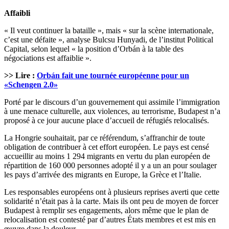
Affaibli
« Il veut continuer la bataille », mais « sur la scène internationale,
c’est une défaite », analyse Bulcsu Hunyadi, de l’institut Political
Capital, selon lequel « la position d’Orbán à la table des
négociations est affaiblie ».
>> Lire :
Orbán fait une tournée européenne pour un
«Schengen 2.0»
Porté par le discours d’un gouvernement qui assimile l’immigration
à une menace culturelle, aux violences, au terrorisme, Budapest n’a
proposé à ce jour aucune place d’accueil de réfugiés relocalisés.
La Hongrie souhaitait, par ce référendum, s’affranchir de toute
obligation de contribuer à cet effort européen. Le pays est censé
accueillir au moins 1 294 migrants en vertu du plan européen de
répartition de 160 000 personnes adopté il y a un an pour soulager
les pays d’arrivée des migrants en Europe, la Grèce et l’Italie.
Les responsables européens ont à plusieurs reprises averti que cette
solidarité n’était pas à la carte. Mais ils ont peu de moyen de forcer
Budapest à remplir ses engagements, alors même que le plan de
relocalisation est contesté par d’autres États membres et est mis en
œuvre dans la douleur.