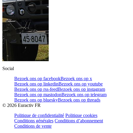
Social
Bezoek ons op facebook
Bezoek ons op x
Bezoek ons op linkedin
Bezoek ons op youtube
Bezoek ons op rss-feed
Bezoek ons op instagram
Bezoek ons op mastodon
Bezoek ons op telegram
Bezoek ons op bluesky
Bezoek ons op threads
©
2026
Euractiv FR
Politique de confidentialité
Politique cookies
Conditions générales
Conditions d’abonnement
Conditions de vente