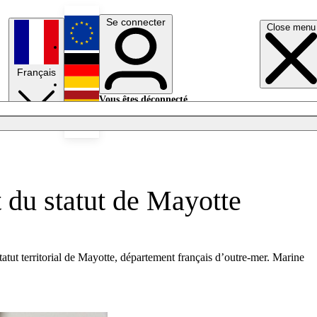
Se connecter
Close menu
English
Français
Deutsch
Vous êtes déconnecté.
Se connecter
Español
Lumières éteintes
t du statut de Mayotte
tut territorial de Mayotte, département français d’outre-mer. Marine