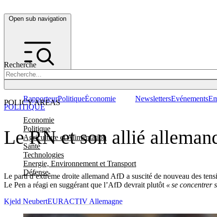
Open sub navigation
Recherche
Rapporteur
Politique
Économie
Newsletters
Evénements
Em
POLICY AREAS
POLITIQUE
Economie
Politique
Le RN et son allié allemand
Agriculture et Alimentation
Santé
Technologies
Energie, Environnement et Transport
Défense
Le parti d’extrême droite allemand AfD a suscité de nouveau des tensi
Le Pen a réagi en suggérant que l’AfD devrait plutôt
« se concentrer 
Kjeld Neubert
EURACTIV Allemagne