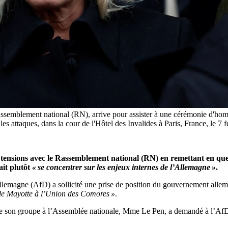
ssemblement national (RN), arrive pour assister à une cérémonie d'homm
près les attaques, dans la cour de l'Hôtel des Invalides à Paris, Fra
tensions avec le Rassemblement national (RN) en remettant en quest
ait plutôt
« se concentrer sur les enjeux internes de l’Allemagne »
.
l’Allemagne (AfD) a sollicité une prise de position du gouvernement alle
l de Mayotte à l’Union des Comores »
.
 de son groupe à l’Assemblée nationale, Mme Le Pen, a demandé à l’A