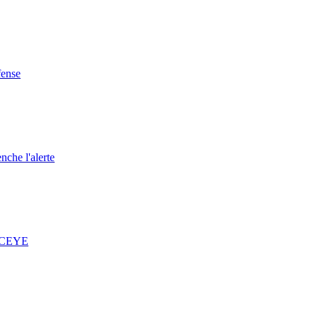
fense
nche l'alerte
 ICEYE