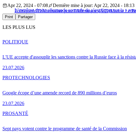
Apr 22, 2024 - 07:08
Dernière mise à jour: Apr 22, 2024 - 18:13
L’extrême-droite allemande sommée de s’expliquer sur la « rem
Politique
AFD
Alternative pour l'Allemagne (AfD)
Marine Le P
Print
Partager
LES PLUS LUS
POLITIQUE
L'UE accepte d'assouplir les sanctions contre la Russie face à la résis
23.07.2026
PRO
TECHNOLOGIES
Google écope d’une amende record de 890 millions d’euros
23.07.2026
PRO
SANTÉ
Sept pays votent contre le programme de santé de la Commission